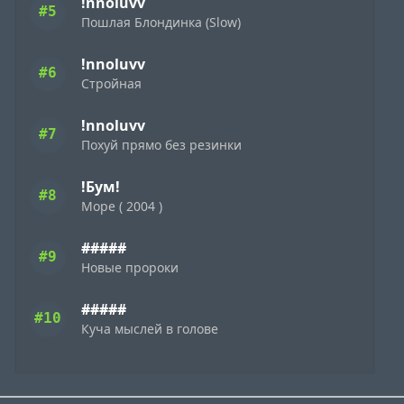
!nnoluvv
#5
Пошлая Блондинка (Slow)
!nnoluvv
#6
Стройная
!nnoluvv
#7
Похуй прямо без резинки
!Бум!
#8
Море ( 2004 )
#####
#9
Новые пророки
#####
#10
Куча мыслей в голове