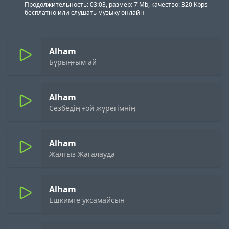
Продолжительность: 03:03, размер: 7 Mb, качество: 320 Kbps
бесплатно или слушать музыку онлайн
Alham
Бұрыңғым ай
Alham
Сезбедің ғой жүрегімнің
Alham
Жалгыз Жагалауда
Alham
Ешкимге уксамайсын