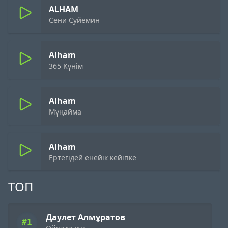
ALHAM
Сени Суйемин
Alham
365 Күнім
Alham
Мұңайма
Alham
Ертегідей енейік кейіпке
ТОП
Даулет Алмұратов
#1