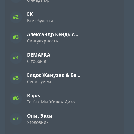
Ойнада күл
ЕК
#2
Все сбудется
Александр Кендысь & W.J.Rec
#3
Сингулярность
DEMAFRA
#4
С тобой я
Елдос Жанузак & Бейбарыс Садык
#5
Сени суйем
Rigos
#6
То Как Мы Живём Дико
Они, Экси
#7
Уголовник