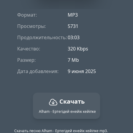
Формат:
MP3
Просмотры:
5731
Продолжительность:
03:03
Качество:
320 Kbps
Размер:
7 Mb
Дата добавления:
9 июня 2025
Скачать
Alham - Ертегідей енейік кейіпке
Скачать песню Alham - Ертегідей енейік кейіпке mp3.