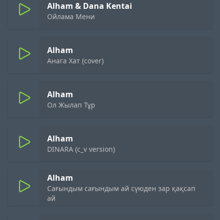
Alham & Dana Kentai
Ойлама Мени
Alham
Анага Хат (cover)
Alham
Ол Жылап Тұр
Alham
DINARA (c_v version)
Alham
Сағындым сағындым ай сүюден зар қақсап
ай