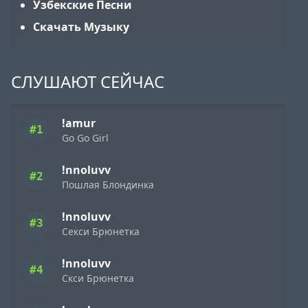
Узбекские Песни
Скачать Музыку
СЛУШАЮТ СЕЙЧАС
!amur
#1
Go Go Girl
!nnoluvv
#2
Пошлая Блондинка
!nnoluvv
#3
Секси Брюнетка
!nnoluvv
#4
Скси Брюнетка