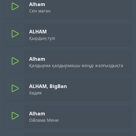
Alham
Сен маган
ALHAM
Қырдың гүлі
Alham
Қалдырма қалдырмашы өзіңді жалғыздықта
ALHAM, BigBan
Хадия
Alham
Ойлама Мени