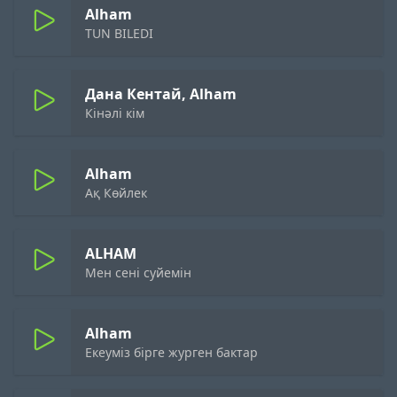
Alham
TUN BILEDI
Дана Кентай, Alham
Кінәлі кім
Alham
Ақ Көйлек
ALHAM
Мен сені суйемін
Alham
Екеумiз бiрге журген бактар