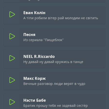
Еван Колін
А тіпи робили вітер рай молодим не світить
Песня
Из сериала "Пищеблок"
NEEL R.Riccardo
Ну давай ну давай кружись в танце
Макс Корж
Вечные разговор люди верят в чудо
Нэсти Бабе
Братик прошу тебя не задевай сестёр