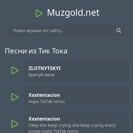
Muzgold.net
Песни из Тик Тока
ZLOTNYTSKYI
Врятуй мене
Xxxtentacion
Hope TikTok remix
Xxxtentacion
Okay she keep crying she keep crying every
single night TikTok remix