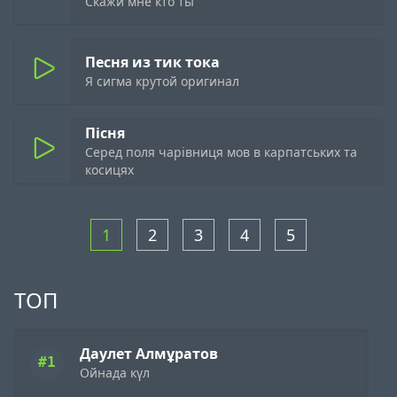
Скажи мне кто ты
Песня из тик тока
Я сигма крутой оригинал
Пісня
Серед поля чарівниця мов в карпатських та
косицях
1
2
3
4
5
ТОП
Даулет Алмұратов
#1
Ойнада күл