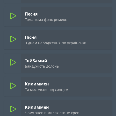
Песня
Тома тома фонк ремикс
Пісня
З днем народження по українськи
ТойSамий
Байдужість долонь
Килиммен
Ти моє місце під сонцем
Килиммен
Чому знов в жилах стине кров