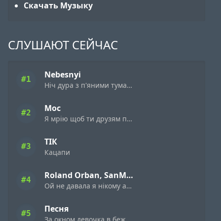
Скачать Музыку
СЛУШАЮТ СЕЙЧАС
Nebesnyi
#1
Ніч дура з п'яними туманами
Мос
#2
Я мрію щоб ти друзям пісню цю поставила
ТІК
#3
Кацапи
Roland Orban, SanMia
#4
Ой не давала я нiкому а дала я нiмому
Песня
#5
За окном девочка в бежевом платьице