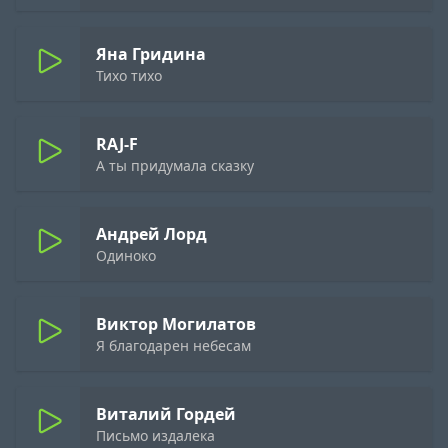
Яна Гридина
Тихо тихо
RAJ-F
А ты придумала сказку
Андрей Лорд
Одиноко
Виктор Могилатов
Я благодарен небесам
Виталий Гордей
Письмо издалека