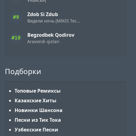
Ұнайсың
Zdob Si Zdub
#9
Видели ночь (MIKIS Techno Flip)
Begzodbek Qodirov
#10
Aravondi qizlari
Подборки
Топовые Ремиксы
Казахские Хиты
Новинки Шансона
Песни из Тик Тока
Узбекские Песни