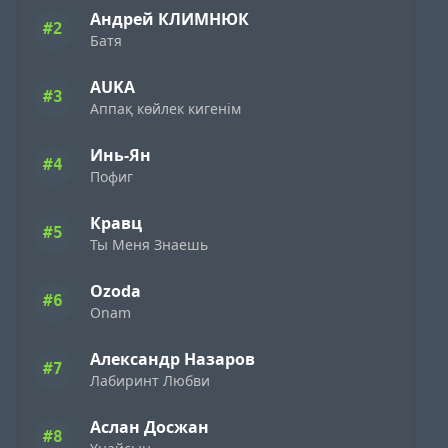
Андрей КЛИМНЮК
#2
Батя
AUKA
#3
Аппақ көйлек кигенім
Инь-Ян
#4
Пофиг
Кравц
#5
Ты Меня Знаешь
Ozoda
#6
Onam
Александр Назаров
#7
Лабиринт Любви
Аслан Досжан
#8