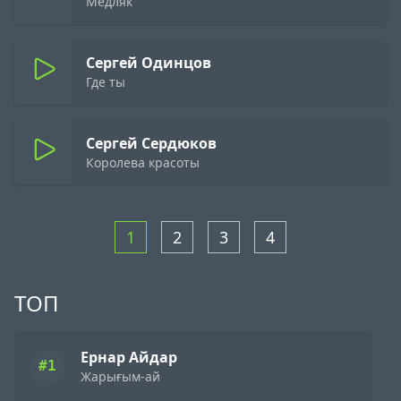
Медляк
Сергей Одинцов
Где ты
Сергей Сердюков
Королева красоты
1
2
3
4
ТОП
Ернар Айдар
#1
Жарығым-ай