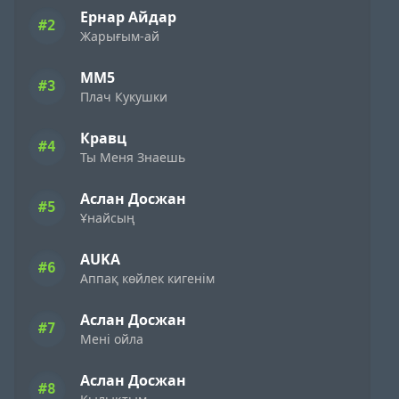
Ернар Айдар
#2
Жарығым-ай
ММ5
#3
Плач Кукушки
Кравц
#4
Ты Меня Знаешь
Аслан Досжан
#5
Ұнайсың
AUKA
#6
Аппақ көйлек кигенім
Аслан Досжан
#7
Мені ойла
Аслан Досжан
#8