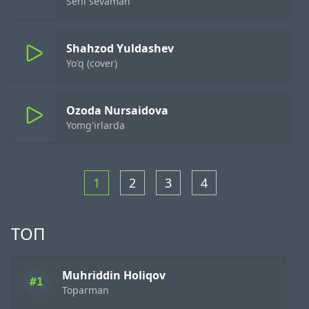
Seni sevaman
Shahzod Yuldashev
Yo'q (cover)
Ozoda Nursaidova
Yomg'irlarda
1
2
3
4
ТОП
Muhriddin Holiqov
#1
Toparman