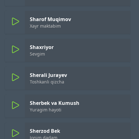
Sharof Muqimov
Xayr maktabim
Shaxriyor
Sevgim
Sherali Jurayev
Toshkanli qizcha
Sherbek va Kumush
Yuragim hayoti
Sherzod Bek
Jonim dadam