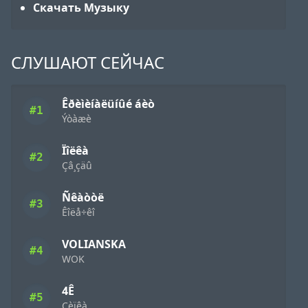
Скачать Музыку
СЛУШАЮТ СЕЙЧАС
Êðèìèíàëüíûé áèò
#1
Ýòàæè
Ïîëêà
#2
Çâ¸çäû
Ñêàòòë
#3
Êîëå÷êî
VOLIANSKA
#4
WOK
4Ê
#5
Çèïêà