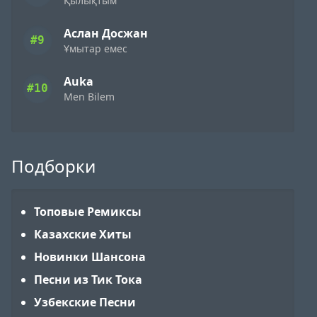
Қылықтым
Аслан Досжан
#9
Ұмытар емес
Auka
#10
Men Bilem
Подборки
Топовые Ремиксы
Казахские Хиты
Новинки Шансона
Песни из Тик Тока
Узбекские Песни