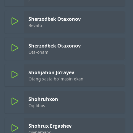
Sherzodbek Otaxonov
Bevafo
Sherzodbek Otaxonov
Ota-onam
Shohjahon Jo‘rayev
Otang xasta bo‘lmasin ekan
Shohruhxon
Oq libos
Shohrux Ergashev
Qiynamang