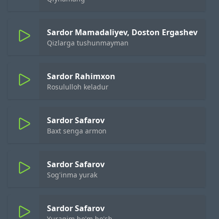
Sardor Mamadaliyev, Doston Ergashev
Qizlarga tushunmayman
Sardor Rahimxon
Rosululloh keladur
Sardor Safarov
Baxt senga armon
Sardor Safarov
Sog'inma yurak
Sardor Safarov
Yuragim bo'm bo'sh