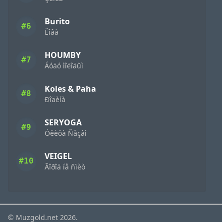
Burito
#6
Ëîâà
HOUMBY
#7
Áóäó ìîëîäûì
Koles & Paha
#8
Ðîäèíà
SERYOGA
#9
Óëèöà Ñåçàì
VEIGEL
#10
Ãîðîä íå ñïèò
© Muzgold.net 2026.