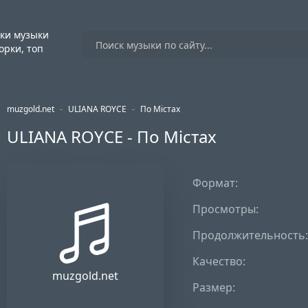
ки музыки
орки, топ
muzgold.net
-
ULIANA ROYCE
-
По Містах
ULIANA ROYCE - По Містах
Формат:
Просмотры:
Продолжительность:
Качество:
muzgold.net
Размер: