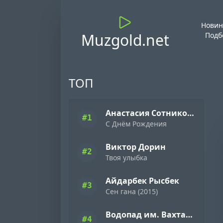
Новин
Muzgold.net
Подб
ТОП
Анастасия Сотникова
#1
С Днём Рождения
Виктор Дорин
#2
Твоя улыбка
Айдарбек Рысбек
#3
Сен гана (2015)
Водопад им. Вахтанга Кикабидзе
#4