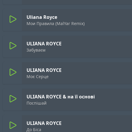
Uliana Royce
Мои Правила (MalYar Remix)
ULIANA ROYCE
Забуваєм
ULIANA ROYCE
Моє Серце
ULIANA ROYCE & на її основі
Поспішай
ULIANA ROYCE
До Біса