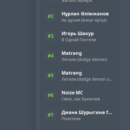
Жигало Валера
Нұрлан Әлімжанов
#2
Ақ құсым (жаңа нұсқа)
Игорь Шакур
#3
В Одной Постели
Matrang
#4
Летали (dodge demon)
Matrang
#5
Летали (dodge demon oxygen)
Noize MC
#6
Свеж, как Брежнев
Диана Шурыгина feat. Саша Акт
#7
Полетели