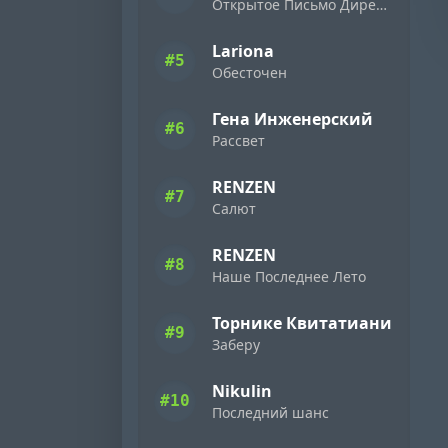
Открытое Письмо Директору Фирмы «Ямаха» ( 1989 )
Lariona
#5
Обесточен
Гена Инженерский
#6
Рассвет
RENZEN
#7
Салют
RENZEN
#8
Наше Последнее Лето
Торнике Квитатиани
#9
Заберу
Nikulin
#10
Последний шанс