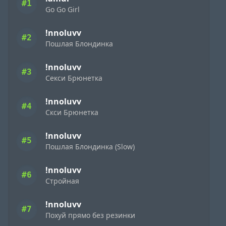
#1
Go Go Girl
!nnoluvv
#2
Пошлая Блондинка
!nnoluvv
#3
Секси Брюнетка
!nnoluvv
#4
Скси Брюнетка
!nnoluvv
#5
Пошлая Блондинка (Slow)
!nnoluvv
#6
Стройная
!nnoluvv
#7
Похуй прямо без резинки