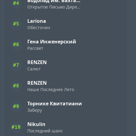
Водопад им. Вахтанга Кикабидзе
#4
Открытое Письмо Директору Фирмы «Ямаха» ( 1989 )
Lariona
#5
Обесточен
Гена Инженерский
#6
Рассвет
RENZEN
#7
Салют
RENZEN
#8
Наше Последнее Лето
Торнике Квитатиани
#9
Заберу
Nikulin
#10
Последний шанс