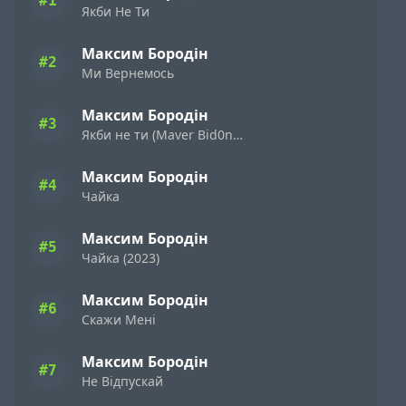
#1
Якби Не Ти
Максим Бородін
#2
Ми Вернемось
Максим Бородін
#3
Якби не ти (Maver Bid0nci0n remix)
Максим Бородін
#4
Чайка
Максим Бородін
#5
Чайка (2023)
Максим Бородін
#6
Скажи Мені
Максим Бородін
#7
Не Відпускай