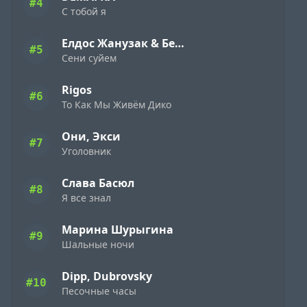
#4
С тобой я
Елдос Жанузак & Бейбарыс Садык
#5
Сени суйем
Rigos
#6
То Как Мы Живём Дико
Они, Экси
#7
Уголовник
Слава Басюл
#8
Я все знал
Марина Шурыгина
#9
Шальные ночи
Dipp, Dubrovsky
#10
Песочные часы