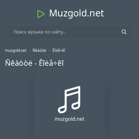
Muzgold.net
muzgold.net
-
Ñêàòòë
-
Êîëå÷êî
Ñêàòòë - Êîëå÷êî
muzgold.net