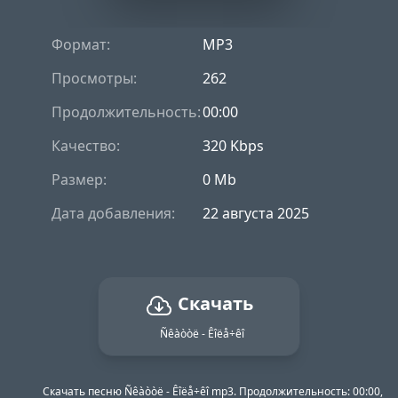
Формат:
MP3
Просмотры:
262
Продолжительность:
00:00
Качество:
320 Kbps
Размер:
0 Mb
Дата добавления:
22 августа 2025
Скачать
Ñêàòòë - Êîëå÷êî
Скачать песню Ñêàòòë - Êîëå÷êî mp3. Продолжительность: 00:00,