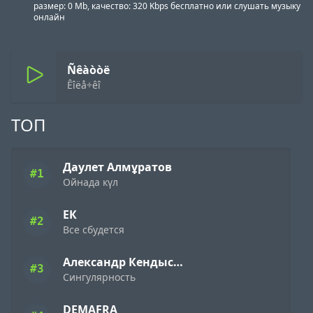
размер: 0 Mb, качество: 320 Kbps бесплатно или слушать музыку
онлайн
Ñêàòòë
Êîëå÷êî
ТОП
Даулет Алмұратов
#1
Ойнада күл
ЕК
#2
Все сбудется
Александр Кендысь & W.J.Rec
#3
Сингулярность
DEMAFRA