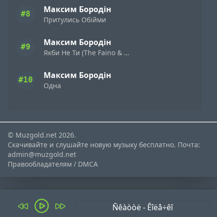
Максим Бородін
#8
Притулись Обійми
Максим Бородін
#9
Якби Не Ти (The Faino & Aladdin Remix)
Максим Бородін
#10
Одна
© Muzgold.net 2026.
Скачивайте и слушайте новую музыку бесплатно. Почта:
admin@muzgold.net
Правообладателям / DMCA
Ñêàòòë - Êîëå÷êî