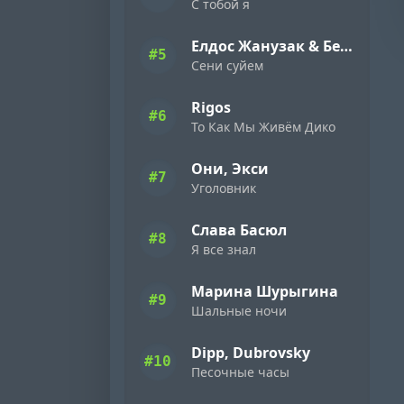
С тобой я
Елдос Жанузак & Бейбарыс Садык
#5
Сени суйем
Rigos
#6
То Как Мы Живём Дико
Они, Экси
#7
Уголовник
Слава Басюл
#8
Я все знал
Марина Шурыгина
#9
Шальные ночи
Dipp, Dubrovsky
#10
Песочные часы