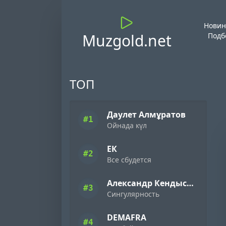
Новин
Muzgold.net
Подб
ТОП
Даулет Алмұратов
#1
Ойнада күл
ЕК
#2
Все сбудется
Александр Кендысь & W.J.Rec
#3
Сингулярность
DEMAFRA
#4