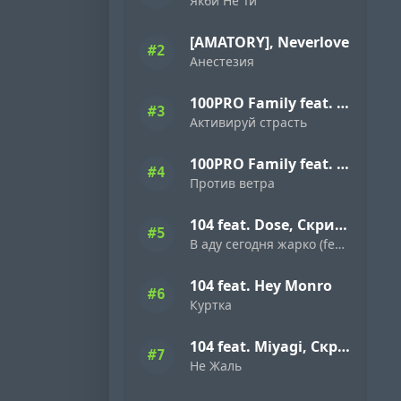
Якби Не Ти
[AMATORY], Neverlove
#2
Анестезия
100PRO Family feat. Dave Bra, Indigo, Режик, Кима, Slavon, Denny Presston, Буян, ШЕFF, Simagon, MonoSoul
#3
Активируй страсть
100PRO Family feat. Dave Bra, Кипер, Popovi4, Буян, Indigo, Simagon, ШЕFF, MonoSoul
#4
Против ветра
104 feat. Dose, Скриптонит
#5
В аду сегодня жарко (feat. Dose & Скриптонит)
104 feat. Hey Monro
#6
Куртка
104 feat. Miyagi, Скриптонит
#7
Не Жаль