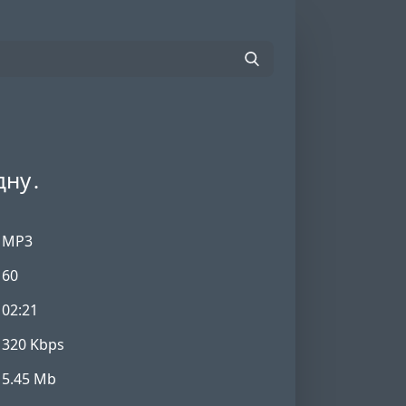
дну․
MP3
60
02:21
320 Kbps
5.45 Mb