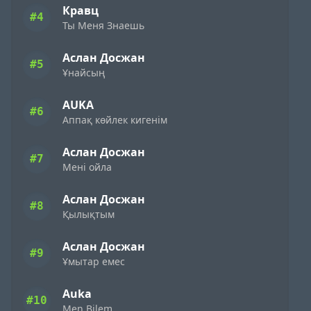
Кравц
#4
Ты Меня Знаешь
Аслан Досжан
#5
Ұнайсың
AUKA
#6
Аппақ көйлек кигенім
Аслан Досжан
#7
Мені ойла
Аслан Досжан
#8
Қылықтым
Аслан Досжан
#9
Ұмытар емес
Auka
#10
Men Bilem