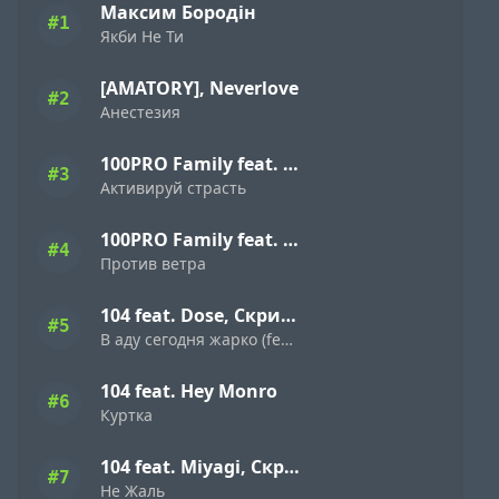
Максим Бородін
#1
Якби Не Ти
[AMATORY], Neverlove
#2
Анестезия
100PRO Family feat. Dave Bra, Indigo, Режик, Кима, Slavon, Denny Presston, Буян, ШЕFF, Simagon, MonoSoul
#3
Активируй страсть
100PRO Family feat. Dave Bra, Кипер, Popovi4, Буян, Indigo, Simagon, ШЕFF, MonoSoul
#4
Против ветра
104 feat. Dose, Скриптонит
#5
В аду сегодня жарко (feat. Dose & Скриптонит)
104 feat. Hey Monro
#6
Куртка
104 feat. Miyagi, Скриптонит
#7
Не Жаль