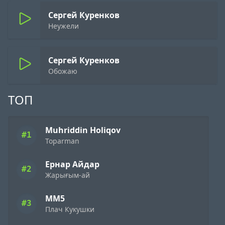
Сергей Куренков
Неужели
Сергей Куренков
Обожаю
ТОП
Muhriddin Holiqov
#1
Toparman
Ернар Айдар
#2
Жарығым-ай
ММ5
#3
Плач Кукушки