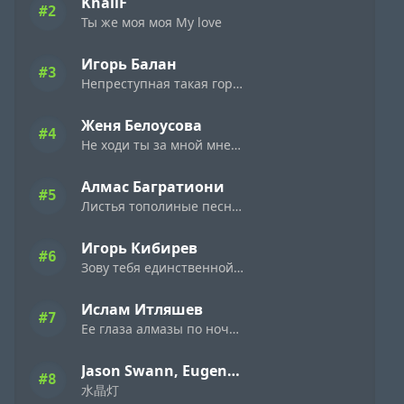
KhaliF
#2
Ты же моя моя My love
Игорь Балан
#3
Непреступная такая горделивая
Женя Белоусова
#4
Не ходи ты за мной мне цветы не дари
Алмас Багратиони
#5
Листья тополиные песни лебединые
Игорь Кибирев
#6
Зову тебя единственной зову
Ислам Итляшев
#7
Ее глаза алмазы по ночному городу
Jason Swann, Eugene Demuckiy feat. Xiaoqian
#8
水晶灯