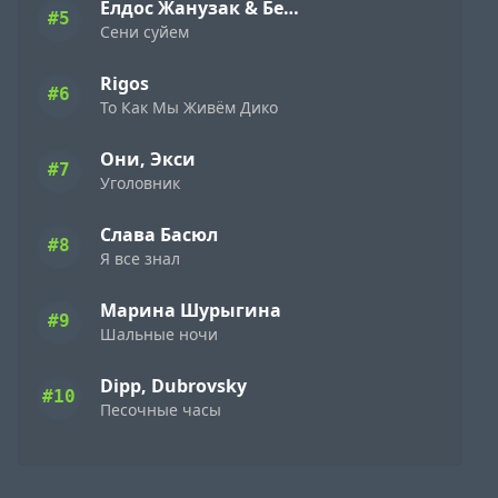
Елдос Жанузак & Бейбарыс Садык
#5
Сени суйем
Rigos
#6
То Как Мы Живём Дико
Они, Экси
#7
Уголовник
Слава Басюл
#8
Я все знал
Марина Шурыгина
#9
Шальные ночи
Dipp, Dubrovsky
#10
Песочные часы