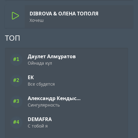
DIBROVA & ОЛЕНА ТОПОЛЯ
Хочеш
ТОП
Даулет Алмұратов
#1
Ойнада күл
ЕК
#2
Все сбудется
Александр Кендысь & W.J.Rec
#3
Сингулярность
DEMAFRA
#4
С тобой я