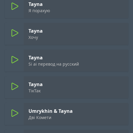
Tayna
Я порахую
Tayna
Хочу
Tayna
Si ai перевод на русский
Tayna
ТікТак
Umrykhin & Tayna
Дві Комети