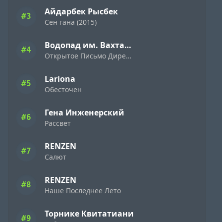
Айдарбек Рысбек
#3
Сен гана (2015)
Водопад им. Вахтанга Кикабидзе
#4
Открытое Письмо Директору Фирмы «Ямаха» ( 1989 )
Lariona
#5
Обесточен
Гена Инженерский
#6
Рассвет
RENZEN
#7
Салют
RENZEN
#8
Наше Последнее Лето
Торнике Квитатиани
#9