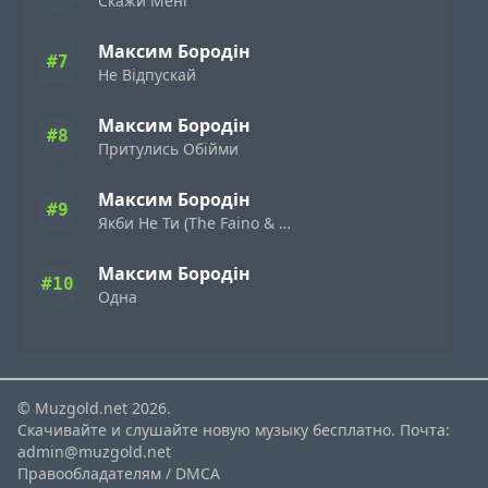
Скажи Мені
Максим Бородін
#7
Не Відпускай
Максим Бородін
#8
Притулись Обійми
Максим Бородін
#9
Якби Не Ти (The Faino & Aladdin Remix)
Максим Бородін
#10
Одна
© Muzgold.net 2026.
Скачивайте и слушайте новую музыку бесплатно. Почта:
admin@muzgold.net
Правообладателям / DMCA