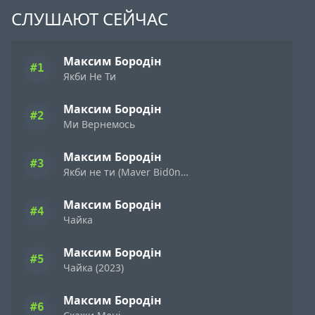
СЛУШАЮТ СЕЙЧАС
Максим Бородін
#1
Якби Не Ти
Максим Бородін
#2
Ми Вернемось
Максим Бородін
#3
Якби не ти (Maver Bid0nci0n remix)
Максим Бородін
#4
Чайка
Максим Бородін
#5
Чайка (2023)
Максим Бородін
#6