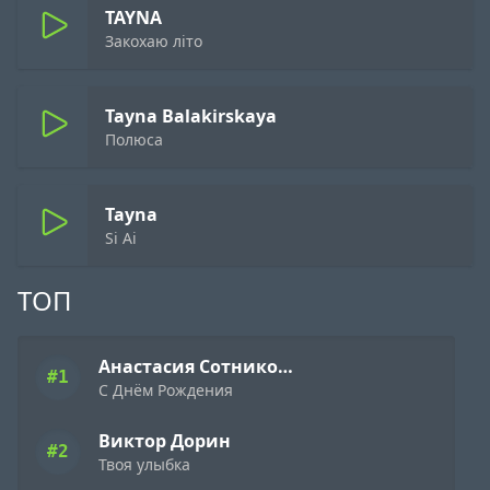
TAYNA
Закохаю літо
Tayna Balakirskaya
Полюса
Tayna
Si Ai
ТОП
Анастасия Сотникова
#1
С Днём Рождения
Виктор Дорин
#2
Твоя улыбка