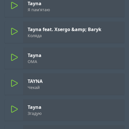
Tayna
Я пам'ятаю
Tayna feat. Xsergo &amp; Baryk
Коляда
Tayna
OMA
TAYNA
Чекай
Tayna
Згадую