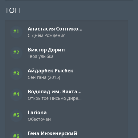
ТОП
Анастасия Сотникова
#1
С Днём Рождения
Виктор Дорин
#2
Твоя улыбка
Айдарбек Рысбек
#3
Сен гана (2015)
Водопад им. Вахтанга Кикабидзе
#4
Открытое Письмо Директору Фирмы «Ямаха» ( 1989 )
Lariona
#5
Обесточен
Гена Инженерский
#6