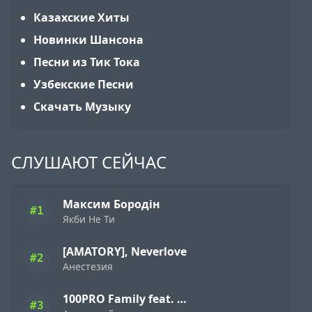
Казахские Хиты
Новинки Шансона
Песни из Тик Тока
Узбекские Песни
Скачать Музыку
СЛУШАЮТ СЕЙЧАС
Максим Бородін
#1
Якби Не Ти
[AMATORY], Neverlove
#2
Анестезия
100PRO Family feat. Dave Bra, Indigo, Режик, Кима, Slavon, Denny Presston, Буян, ШЕFF, Simagon, MonoSoul
#3