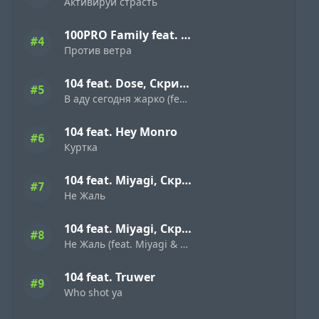
Активируй страсть
100PRO Family feat. Dave Bra, Кипер, Popovi4, Буян, Indigo, Simagon, ШЕFF, MonoSoul
#4
Против ветра
104 feat. Dose, Скриптонит
#5
В аду сегодня жарко (feat. Dose & Скриптонит)
104 feat. Hey Monro
#6
Куртка
104 feat. Miyagi, Скриптонит
#7
Не Жаль
104 feat. Miyagi, Скриптонит
#8
Не Жаль (feat. Miyagi & Скриптонит)
104 feat. Truwer
#9
Who shot ya