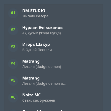
DM-STUDIO
#1
Жигало Валера
Нұрлан Әлімжанов
#2
Ақ құсым (жаңа нұсқа)
Игорь Шакур
#3
В Одной Постели
Matrang
#4
Летали (dodge demon)
Matrang
#5
Летали (dodge demon oxygen)
Noize MC
#6
Свеж, как Брежнев