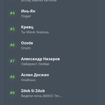
Аппақ көйлек кигенім
Инь-Ян
#4
Пофиг
Кравц
#5
Ты Меня Знаешь
Ozoda
#6
Onam
Александр Назаров
#7
Лабиринт Любви
Аслан Досжан
#8
Ұнайсың
Zdob Si Zdub
#9
Видели ночь (MIKIS Techno Flip)