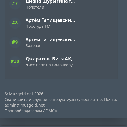
Диана Шурыгина feat. Саша Акт
#7
Полетели
Артём Татищевский & Fatty Fat
#8
Простуда FM
Артём Татищевский & Oman Shaman
#9
Базовая
Джарахов, Витя АК, Ургант, SQWOZ BAB, Слава КПСС
#10
Дисс псов на Волочкову
© Muzgold.net 2026.
Скачивайте и слушайте новую музыку бесплатно. Почта:
admin@muzgold.net
Правообладателям / DMCA