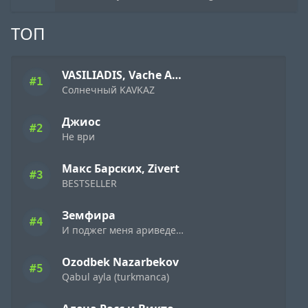
ТОП
VASILIADIS, Vache Amaryan
#1
Солнечный KAVKAZ
Джиос
#2
Не ври
Макс Барских, Zivert
#3
BESTSELLER
Земфира
#4
И поджег меня ариведерчи
Ozodbek Nazarbekov
#5
Qabul ayla (turkmanca)