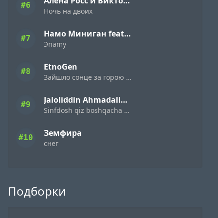
Алена Росс и Виктор Могилатов
#6
Ночь на двоих
Намо Миниган feat. Miyagi & Эндшпиль
#7
Эnamy
EtnoGen
#8
Зайшло сонце за горою темна ніч настала
Jaloliddin Ahmadaliyev
#9
Sinfdosh qiz boshqacha eding
Земфира
#10
снег
Подборки