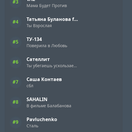
#3
Мама Будет Против
Татьяна Буланова feat. Gonopolsky
#4
Ты Взрослая
ТУ-134
#5
Поверила в Любовь
Сателлит
#6
Ты убегаешь ускользаешь безумная
Саша Контаев
#7
сбл
SAHALIN
#8
В фильме Балабанова
Pavluchenko
#9
Сталь