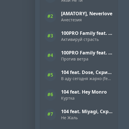
Якби Не Ти
[AMATORY], Neverlove
#2
Анестезия
100PRO Family feat. Dave Bra, Indigo, Режик, Кима, Slavon, Denny Presston, Буян, ШЕFF, Simagon, MonoSoul
#3
Активируй страсть
100PRO Family feat. Dave Bra, Кипер, Popovi4, Буян, Indigo, Simagon, ШЕFF, MonoSoul
#4
Против ветра
104 feat. Dose, Скриптонит
#5
В аду сегодня жарко (feat. Dose & Скриптонит)
104 feat. Hey Monro
#6
Куртка
104 feat. Miyagi, Скриптонит
#7
Не Жаль