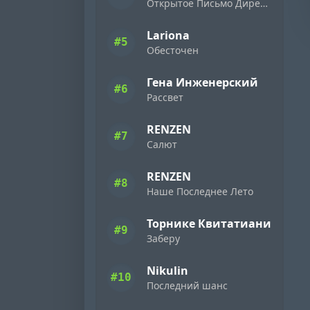
Открытое Письмо Директору Фирмы «Ямаха» ( 1989 )
Lariona
#5
Обесточен
Гена Инженерский
#6
Рассвет
RENZEN
#7
Салют
RENZEN
#8
Наше Последнее Лето
Торнике Квитатиани
#9
Заберу
Nikulin
#10
Последний шанс