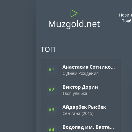
Новин
Muzgold.net
Подб
ТОП
Анастасия Сотникова
#1
С Днём Рождения
Виктор Дорин
#2
Твоя улыбка
Айдарбек Рысбек
#3
Сен гана (2015)
Водопад им. Вахтанга Кикабидзе
#4