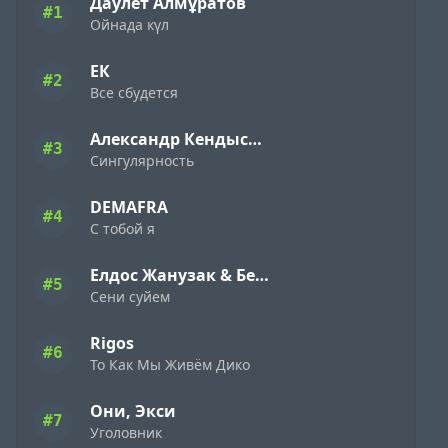
Даулет Алмұратов
#1
Ойнада күл
ЕК
#2
Все сбудется
Александр Кендысь & W.J.Rec
#3
Сингулярность
DEMAFRA
#4
С тобой я
Елдос Жанузак & Бейбарыс Садык
#5
Сени суйем
Rigos
#6
То Как Мы Живём Дико
Они, Экси
#7
Уголовник