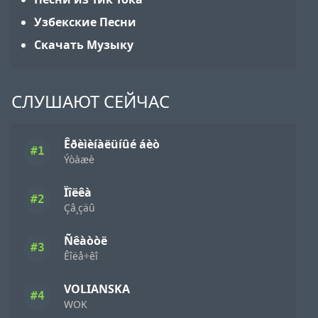
Узбекские Песни
Скачать Музыку
СЛУШАЮТ СЕЙЧАС
Êðèìèíàëüíûé áèò
#1
Ýòàæè
Ïîëêà
#2
Çâ¸çäû
Ñêàòòë
#3
Êîëå÷êî
VOLIANSKA
#4
WOK