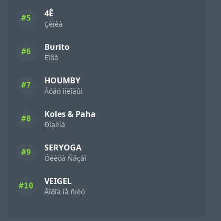
4Ê
#5
Çèïêà
Burito
#6
Ëîâà
HOUMBY
#7
Áóäó ìîëîäûì
Koles & Paha
#8
Ðîäèíà
SERYOGA
#9
Óëèöà Ñåçàì
VEIGEL
#10
Ãîðîä íå ñïèò