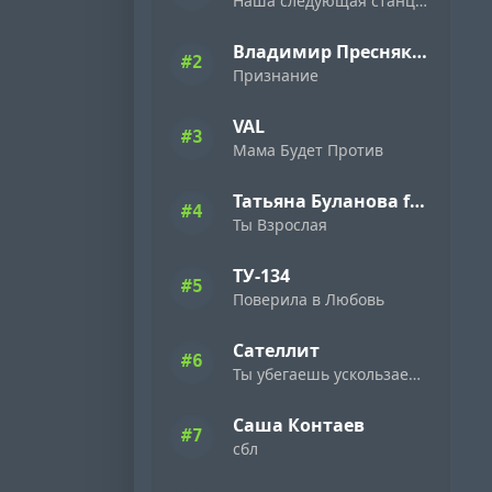
Наша следующая станция Новый год
Владимир Пресняков
#2
Признание
VAL
#3
Мама Будет Против
Татьяна Буланова feat. Gonopolsky
#4
Ты Взрослая
ТУ-134
#5
Поверила в Любовь
Сателлит
#6
Ты убегаешь ускользаешь безумная
Саша Контаев
#7
сбл