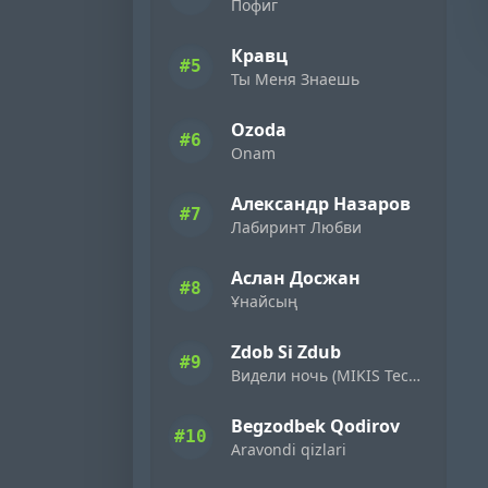
Пофиг
Кравц
#5
Ты Меня Знаешь
Ozoda
#6
Onam
Александр Назаров
#7
Лабиринт Любви
Аслан Досжан
#8
Ұнайсың
Zdob Si Zdub
#9
Видели ночь (MIKIS Techno Flip)
Begzodbek Qodirov
#10
Aravondi qizlari