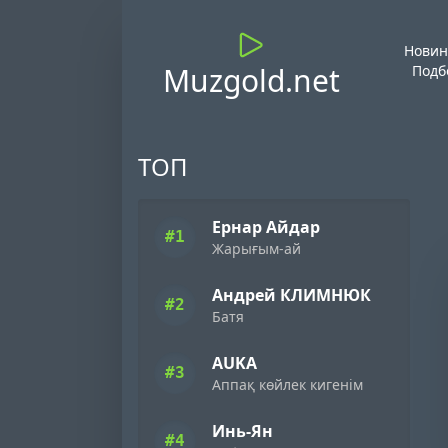
Новин
Muzgold.net
Подб
ТОП
Ернар Айдар
#1
Жарығым-ай
Андрей КЛИМНЮК
#2
Батя
AUKA
#3
Аппақ көйлек кигенім
Инь-Ян
#4