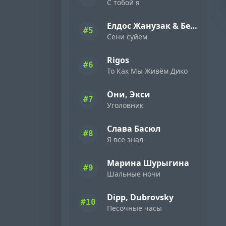
С тобой я
Елдос Жанузак & Бейбарыс Садык
#5
Сени суйем
Rigos
#6
То Как Мы Живём Дико
Они, Экси
#7
Уголовник
Слава Басюл
#8
Я все знал
Марина Шурыгина
#9
Шальные ночи
Dipp, Dubrovsky
#10
Песочные часы