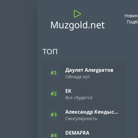
Новин
Muzgold.net
Подб
ТОП
Даулет Алмұратов
#1
Ойнада күл
ЕК
#2
Все сбудется
Александр Кендысь & W.J.Rec
#3
Сингулярность
DEMAFRA
#4