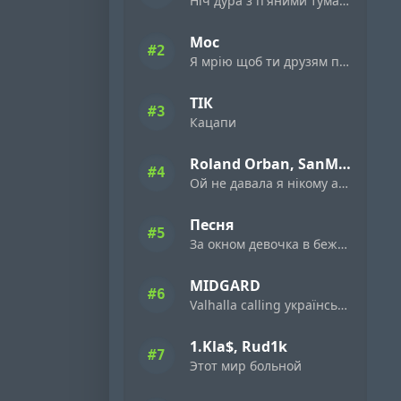
Ніч дура з п'яними туманами
Мос
#2
Я мрію щоб ти друзям пісню цю поставила
ТІК
#3
Кацапи
Roland Orban, SanMia
#4
Ой не давала я нiкому а дала я нiмому
Песня
#5
За окном девочка в бежевом платьице
MIDGARD
#6
Valhalla calling українська версія
1.Kla$, Rud1k
#7
Этот мир больной