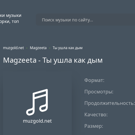
ки музыки
орки, топ
muzgold.net
-
Magzeeta
-
Ты ушла как дым
Magzeeta - Ты ушла как дым
Формат:
Просмотры:
Продолжительность:
Качество:
muzgold.net
Размер: