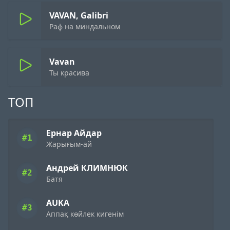
VAVAN, Galibri
Раф на миндальном
Vavan
Ты красива
ТОП
Ернар Айдар
#1
Жарығым-ай
Андрей КЛИМНЮК
#2
Батя
AUKA
#3
Аппақ көйлек кигенім