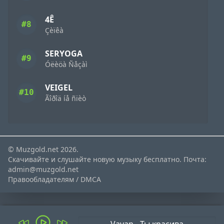
4Ê
#8
Çèïêà
SERYOGA
#9
Óëèöà Ñåçàì
VEIGEL
#10
Ãîðîä íå ñïèò
© Muzgold.net 2026.
Скачивайте и слушайте новую музыку бесплатно. Почта:
admin@muzgold.net
Правообладателям / DMCA