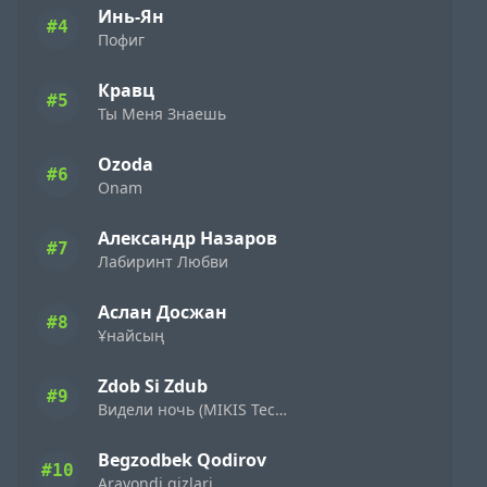
Инь-Ян
#4
Пофиг
Кравц
#5
Ты Меня Знаешь
Ozoda
#6
Onam
Александр Назаров
#7
Лабиринт Любви
Аслан Досжан
#8
Ұнайсың
Zdob Si Zdub
#9
Видели ночь (MIKIS Techno Flip)
Begzodbek Qodirov
#10
Aravondi qizlari