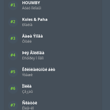
HOUMBY
#1
Áóäó ìîëîäûì
Koles & Paha
#2
Ðîäèíà
Äàøà Ýïîâà
#3
Ôîòêè
Þëÿ Âîëêîâà
#4
Èñòîðèÿ î íîâîì
Êðèìèíàëüíûé áèò
#5
Ýòàæè
Ïîëêà
#6
Çâ¸çäû
Ñêàòòë
#7
Êîëå÷êî