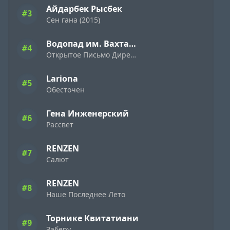
Айдарбек Рысбек
#3
Сен гана (2015)
Водопад им. Вахтанга Кикабидзе
#4
Открытое Письмо Директору Фирмы «Ямаха» ( 1989 )
Lariona
#5
Обесточен
Гена Инженерский
#6
Рассвет
RENZEN
#7
Салют
RENZEN
#8
Наше Последнее Лето
Торнике Квитатиани
#9
Заберу