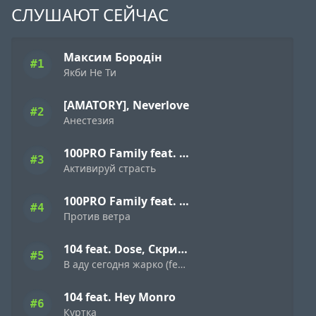
СЛУШАЮТ СЕЙЧАС
Максим Бородін
#1
Якби Не Ти
[AMATORY], Neverlove
#2
Анестезия
100PRO Family feat. Dave Bra, Indigo, Режик, Кима, Slavon, Denny Presston, Буян, ШЕFF, Simagon, MonoSoul
#3
Активируй страсть
100PRO Family feat. Dave Bra, Кипер, Popovi4, Буян, Indigo, Simagon, ШЕFF, MonoSoul
#4
Против ветра
104 feat. Dose, Скриптонит
#5
В аду сегодня жарко (feat. Dose & Скриптонит)
104 feat. Hey Monro
#6
Куртка