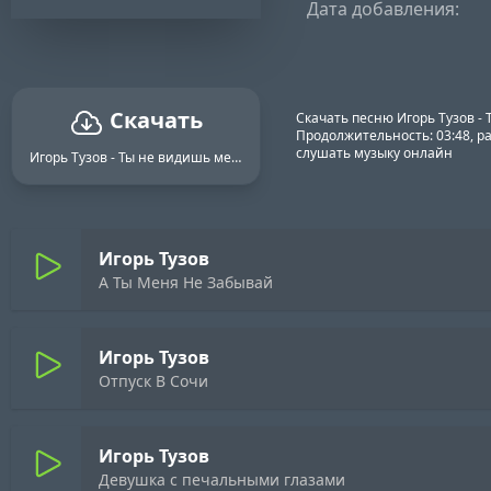
Дата добавления:
Скачать
Скачать песню Игорь Тузов -
Продолжительность: 03:48, ра
слушать музыку онлайн
Игорь Тузов - Ты не видишь меня ты уже далеко
Игорь Тузов
А Ты Меня Не Забывай
Игорь Тузов
Отпуск В Сочи
Игорь Тузов
Девушка с печальными глазами