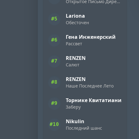
Открытое Письмо Директору Фирмы «Ямаха» ( 1989 )
Lariona
#5
Обесточен
Гена Инженерский
#6
Рассвет
RENZEN
#7
Салют
RENZEN
#8
Наше Последнее Лето
Торнике Квитатиани
#9
Заберу
Nikulin
#10
Последний шанс