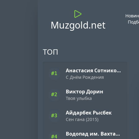
Новин
Muzgold.net
Подб
ТОП
Анастасия Сотникова
#1
С Днём Рождения
Виктор Дорин
#2
Твоя улыбка
Айдарбек Рысбек
#3
Сен гана (2015)
Водопад им. Вахтанга Кикабидзе
#4