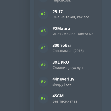
Паровозик
25-17
#2
Она не такая, как все
#2Маши
#3
Инея (Makina Dantza Remix)
300 тобы
#4
Сағынамын (2016)
3XL PRO
#5
Слияние двух лун
44neverluv
#6
sleepy flow
4SGM
#7
Без твоих глаз