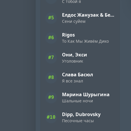
С тобой я
Елдос Жанузак & Бейбарыс Садык
#5
Сени суйем
Rigos
#6
То Как Мы Живём Дико
Они, Экси
#7
Уголовник
Слава Басюл
#8
Я все знал
Марина Шурыгина
#9
Шальные ночи
Dipp, Dubrovsky
#10
Песочные часы