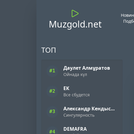
Новин
Muzgold.net
Подб
ТОП
Даулет Алмұратов
#1
Ойнада күл
ЕК
#2
Все сбудется
Александр Кендысь & W.J.Rec
#3
Сингулярность
DEMAFRA
#4