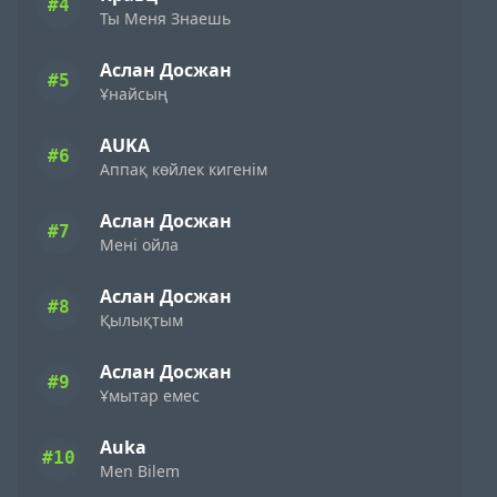
#4
Ты Меня Знаешь
Аслан Досжан
#5
Ұнайсың
AUKA
#6
Аппақ көйлек кигенім
Аслан Досжан
#7
Мені ойла
Аслан Досжан
#8
Қылықтым
Аслан Досжан
#9
Ұмытар емес
Auka
#10
Men Bilem