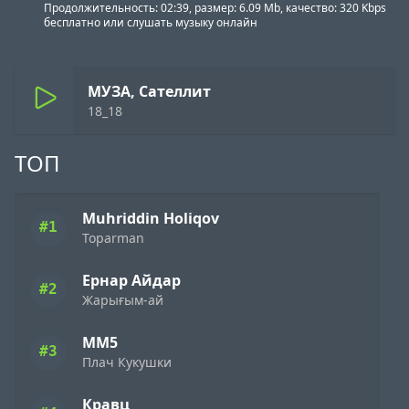
Продолжительность: 02:39, размер: 6.09 Mb, качество: 320 Kbps
бесплатно или слушать музыку онлайн
МУЗА, Сателлит
18_18
ТОП
Muhriddin Holiqov
#1
Toparman
Ернар Айдар
#2
Жарығым-ай
ММ5
#3
Плач Кукушки
Кравц