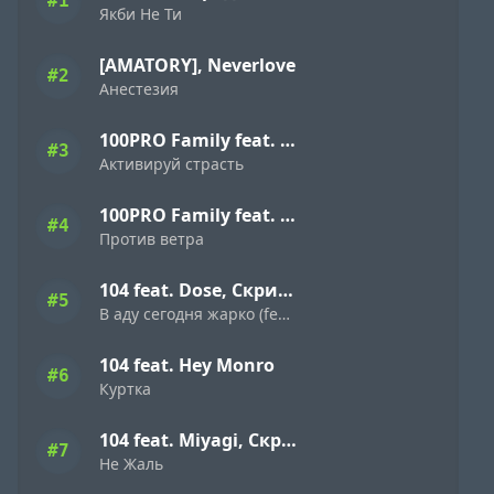
#1
Якби Не Ти
[AMATORY], Neverlove
#2
Анестезия
100PRO Family feat. Dave Bra, Indigo, Режик, Кима, Slavon, Denny Presston, Буян, ШЕFF, Simagon, MonoSoul
#3
Активируй страсть
100PRO Family feat. Dave Bra, Кипер, Popovi4, Буян, Indigo, Simagon, ШЕFF, MonoSoul
#4
Против ветра
104 feat. Dose, Скриптонит
#5
В аду сегодня жарко (feat. Dose & Скриптонит)
104 feat. Hey Monro
#6
Куртка
104 feat. Miyagi, Скриптонит
#7
Не Жаль