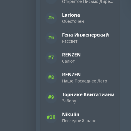
Открытое Письмо Директору Фирмы «Ямаха» ( 1989 )
Lariona
#5
Обесточен
Гена Инженерский
#6
Рассвет
RENZEN
#7
Салют
RENZEN
#8
Наше Последнее Лето
Торнике Квитатиани
#9
Заберу
Nikulin
#10
Последний шанс