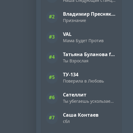
Наша следующая станция Новый год
Владимир Пресняков
#2
Признание
VAL
#3
Мама Будет Против
Татьяна Буланова feat. Gonopolsky
#4
Ты Взрослая
ТУ-134
#5
Поверила в Любовь
Сателлит
#6
Ты убегаешь ускользаешь безумная
Саша Контаев
#7
сбл