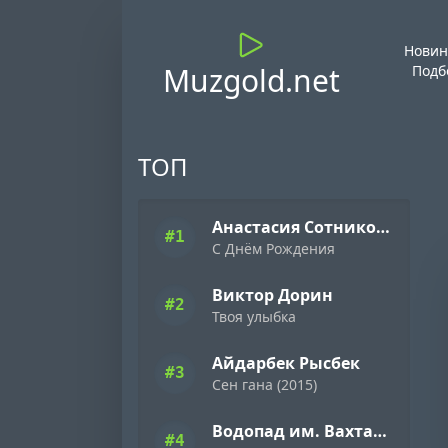
Новин
Muzgold.net
Подб
ТОП
Анастасия Сотникова
#1
С Днём Рождения
Виктор Дорин
#2
Твоя улыбка
Айдарбек Рысбек
#3
Сен гана (2015)
Водопад им. Вахтанга Кикабидзе
#4