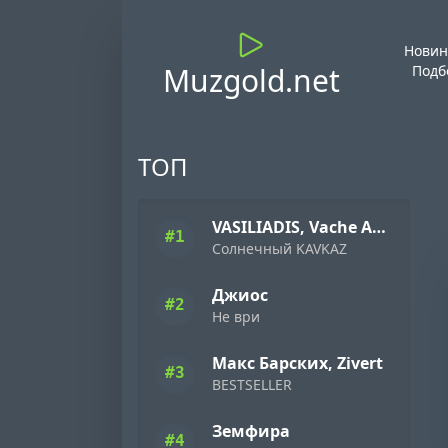
Новин
Muzgold.net
Подб
ТОП
VASILIADIS, Vache Amaryan
#1
Солнечный KAVKAZ
Джиос
#2
Не ври
Макс Барских, Zivert
#3
BESTSELLER
Земфира
#4