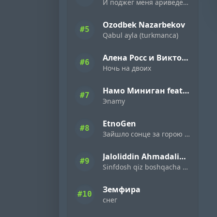
И поджег меня ариведерчи
Ozodbek Nazarbekov
#5
Qabul ayla (turkmanca)
Алена Росс и Виктор Могилатов
#6
Ночь на двоих
Намо Миниган feat. Miyagi & Эндшпиль
#7
Эnamy
EtnoGen
#8
Зайшло сонце за горою темна ніч настала
Jaloliddin Ahmadaliyev
#9
Sinfdosh qiz boshqacha eding
Земфира
#10
снег