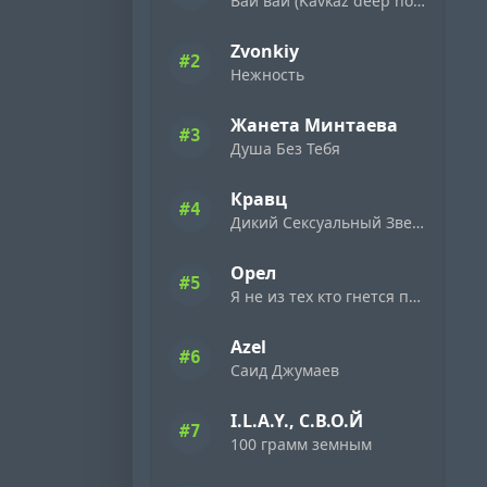
Вай вай (Kavkaz deep house 2026)
Zvonkiy
#2
Нежность
Жанета Минтаева
#3
Душа Без Тебя
Кравц
#4
Дикий Сексуальный Зверь
Орел
#5
Я не из тех кто гнется перед кем то
Azel
#6
Саид Джумаев
I.L.A.Y., С.В.О.Й
#7
100 грамм земным