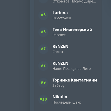
Открытое Письмо Директору Фирмы «Ямаха» ( 1989 )
Lariona
#5
Обесточен
Гена Инженерский
#6
Рассвет
RENZEN
#7
Салют
RENZEN
#8
Наше Последнее Лето
Торнике Квитатиани
#9
Заберу
Nikulin
#10
Последний шанс