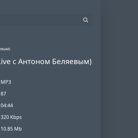
яевым)
 Live с Антоном Беляевым)
MP3
87
04:44
320 Kbps
10.85 Mb