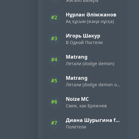
Жигало Валера
Нұрлан Әлімжанов
#2
Ақ құсым (жаңа нұсқа)
Игорь Шакур
#3
В Одной Постели
Matrang
#4
Летали (dodge demon)
Matrang
#5
Летали (dodge demon oxygen)
Noize MC
#6
Свеж, как Брежнев
Диана Шурыгина feat. Саша Акт
#7
Полетели