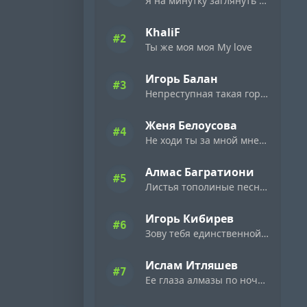
Я на минутку заглянуть к тебе решил
KhaliF
#2
Ты же моя моя My love
Игорь Балан
#3
Непреступная такая горделивая
Женя Белоусова
#4
Не ходи ты за мной мне цветы не дари
Алмас Багратиони
#5
Листья тополиные песни лебединые
Игорь Кибирев
#6
Зову тебя единственной зову
Ислам Итляшев
#7
Ее глаза алмазы по ночному городу