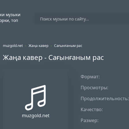
ки музыки
орки, топ
muzgold.net
-
Жаңа кавер
-
Сағынғаным рас
Жаңа кавер - Сағынғаным рас
Формат:
Просмотры:
Продолжительность:
Качество:
muzgold.net
Размер: