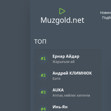
Новин
Muzgold.net
Подб
ТОП
Ернар Айдар
#1
Жарығым-ай
Андрей КЛИМНЮК
#2
Батя
AUKA
#3
Аппақ көйлек кигенім
Инь-Ян
#4