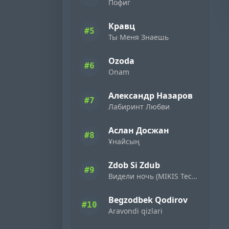
Пофиг
Кравц
#5
Ты Меня Знаешь
Ozoda
#6
Onam
Александр Назаров
#7
Лабиринт Любви
Аслан Досжан
#8
Ұнайсың
Zdob Si Zdub
#9
Видели ночь (MIKIS Techno Flip)
Begzodbek Qodirov
#10
Aravondi qizlari