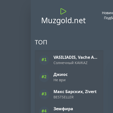
Новин
Muzgold.net
Подб
ТОП
VASILIADIS, Vache Amaryan
#1
Солнечный KAVKAZ
Джиос
#2
Не ври
Макс Барских, Zivert
#3
BESTSELLER
Земфира
#4