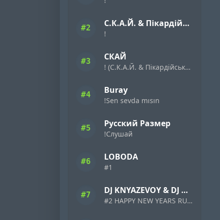
!
С.К.А.Й. & Пікардійська Терція
#2
!
СКАЙ
#3
! (С.К.А.Й. & Пікардійська Терція)
Buray
#4
!Sen sevda mısın
Русский Размер
#5
!Слушай
LOBODA
#6
#1
DJ KNYAZEVOY & DJ BORD
#7
#2 HAPPY NEW YEARS RUSSIAN DANCE #18