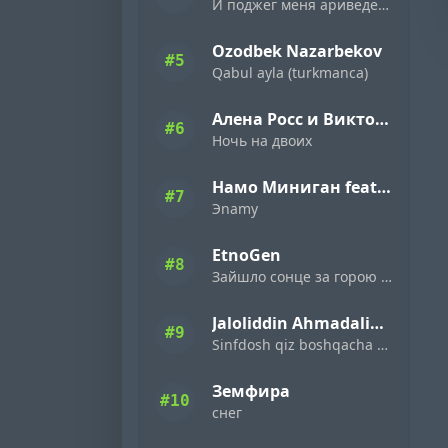
И поджег меня ариведерчи
Ozodbek Nazarbekov
#5
Qabul ayla (turkmanca)
Алена Росс и Виктор Могилатов
#6
Ночь на двоих
Намо Миниган feat. Miyagi & Эндшпиль
#7
Эnamy
EtnoGen
#8
Зайшло сонце за горою темна ніч настала
Jaloliddin Ahmadaliyev
#9
Sinfdosh qiz boshqacha eding
Земфира
#10
снег