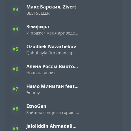
Макс Барских, Zivert
#3
BESTSELLER
Земфира
#4
И поджег меня ариведерчи
Ozodbek Nazarbekov
#5
Qabul ayla (turkmanca)
Алена Росс и Виктор Могилатов
#6
Ночь на двоих
Намо Миниган feat. Miyagi & Эндшпиль
#7
Эnamy
EtnoGen
#8
Зайшло сонце за горою темна ніч настала
Jaloliddin Ahmadaliyev
#9