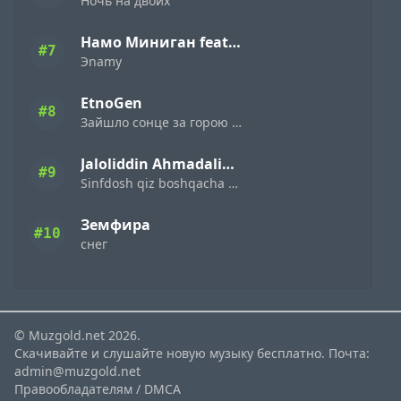
Ночь на двоих
Намо Миниган feat. Miyagi & Эндшпиль
#7
Эnamy
EtnoGen
#8
Зайшло сонце за горою темна ніч настала
Jaloliddin Ahmadaliyev
#9
Sinfdosh qiz boshqacha eding
Земфира
#10
снег
© Muzgold.net 2026.
Скачивайте и слушайте новую музыку бесплатно. Почта:
admin@muzgold.net
Правообладателям / DMCA