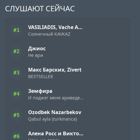
СЛУШАЮТ СЕЙЧАС
VASILIADIS, Vache Amaryan
#1
Солнечный KAVKAZ
Джиос
#2
Не ври
Макс Барских, Zivert
#3
BESTSELLER
Земфира
#4
И поджег меня ариведерчи
Ozodbek Nazarbekov
#5
Qabul ayla (turkmanca)
Алена Росс и Виктор Могилатов
#6