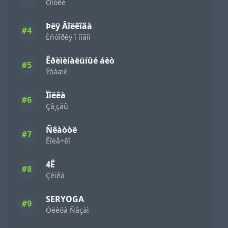
Ôîòêè
Þëÿ Âîëêîâà
#4
Èñòîðèÿ î íîâîì
Êðèìèíàëüíûé áèò
#5
Ýòàæè
Ïîëêà
#6
Çâ¸çäû
Ñêàòòë
#7
Êîëå÷êî
4Ê
#8
Çèïêà
SERYOGA
#9
Óëèöà Ñåçàì