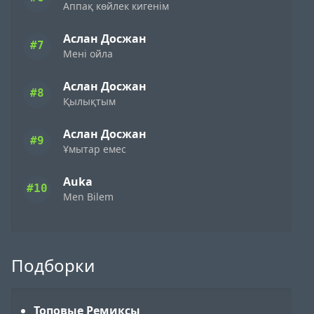
Аппақ көйлек кигенім
Аслан Досжан
#7
Мені ойла
Аслан Досжан
#8
Қылықтым
Аслан Досжан
#9
Ұмытар емес
Auka
#10
Men Bilem
Подборки
Топовые Ремиксы