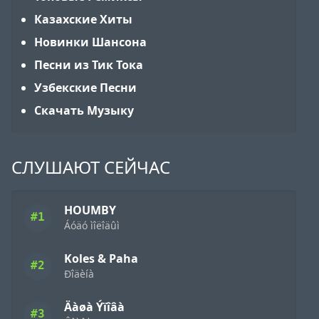
Казахские Хиты
Новинки Шансона
Песни из Тик Тока
Узбекские Песни
Скачать Музыку
СЛУШАЮТ СЕЙЧАС
HOUMBY
#1
Áóäó ìîëîäûì
Koles & Paha
#2
Ðîäèíà
Äàøà Ýïîâà
#3