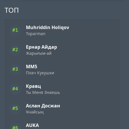
ТОП
Muhriddin Holiqov
#1
Toparman
Ернар Айдар
#2
Жарығым-ай
ММ5
#3
Плач Кукушки
Кравц
#4
Ты Меня Знаешь
Аслан Досжан
#5
Ұнайсың
AUKA
#6