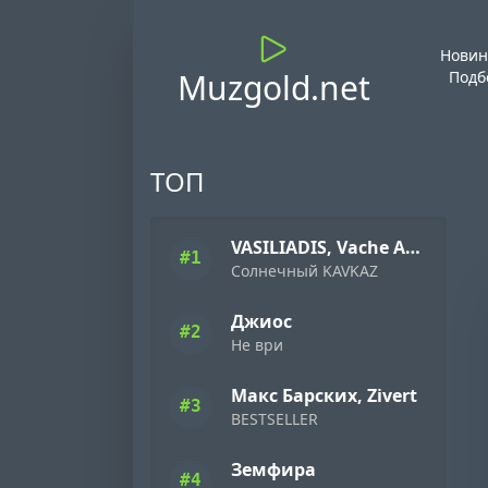
Новин
Muzgold.net
Подб
ТОП
VASILIADIS, Vache Amaryan
#1
Солнечный KAVKAZ
Джиос
#2
Не ври
Макс Барских, Zivert
#3
BESTSELLER
Земфира
#4