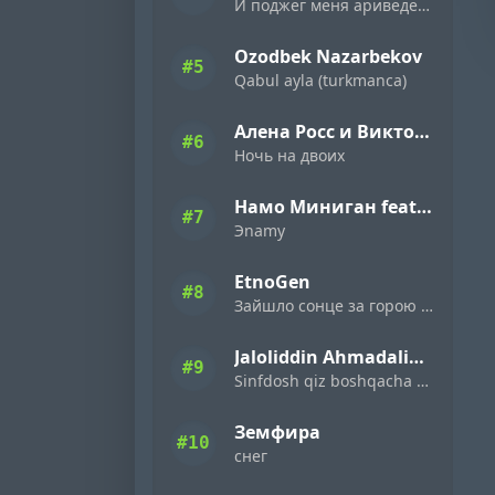
И поджег меня ариведерчи
Ozodbek Nazarbekov
#5
Qabul ayla (turkmanca)
Алена Росс и Виктор Могилатов
#6
Ночь на двоих
Намо Миниган feat. Miyagi & Эндшпиль
#7
Эnamy
EtnoGen
#8
Зайшло сонце за горою темна ніч настала
Jaloliddin Ahmadaliyev
#9
Sinfdosh qiz boshqacha eding
Земфира
#10
снег