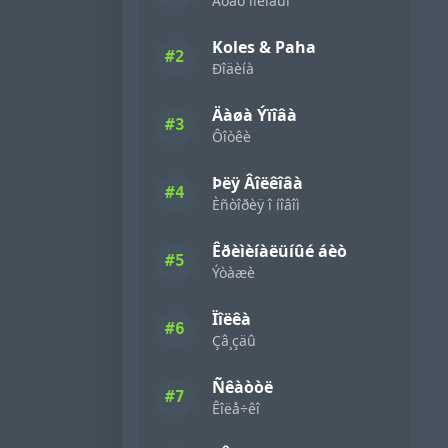
Áóäó ìîëîäûì
Koles & Paha
#2
Ðîäèíà
Äàøà Ýïîâà
#3
Ôîòêè
Þëÿ Âîëêîâà
#4
Èñòîðèÿ î íîâîì
Êðèìèíàëüíûé áèò
#5
Ýòàæè
Ïîëêà
#6
Çâ¸çäû
Ñêàòòë
#7
Êîëå÷êî