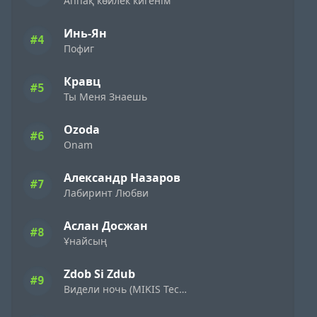
Аппақ көйлек кигенім
Инь-Ян
#4
Пофиг
Кравц
#5
Ты Меня Знаешь
Ozoda
#6
Onam
Александр Назаров
#7
Лабиринт Любви
Аслан Досжан
#8
Ұнайсың
Zdob Si Zdub
#9
Видели ночь (MIKIS Techno Flip)