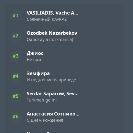
VASILIADIS, Vache Amaryan
#1
Солнечный KAVKAZ
Ozodbek Nazarbekov
#2
Qabul ayla (turkmanca)
Джиос
#3
Не ври
Земфира
#4
И поджег меня ариведерчи
Serdar Saparow, Sevap
#5
Turkmen gelini
Анастасия Сотникова
#6
С Днём Рождения