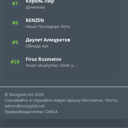
Король Лир
#7
Доченька
RENZEN
#8
Наше Последнее Лето
Даулет Алмұратов
#9
Ойнада күл
Firuz Ruzmetov
#10
Inson abadiymas Olloh yagona
© Muzgold.net 2026.
Скачивайте и слушайте новую музыку бесплатно. Почта:
admin@muzgold.net
Правообладателям / DMCA