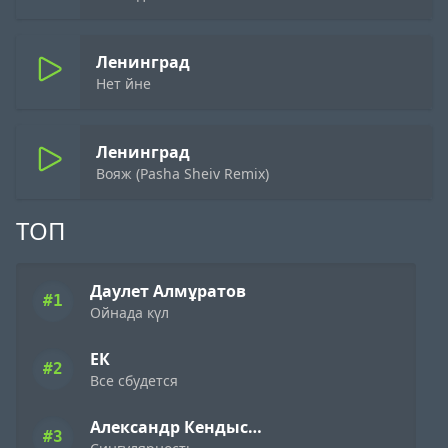
Ленинград
Нет йне
Ленинград
Вояж (Pasha Sheiv Remix)
ТОП
Даулет Алмұратов
#1
Ойнада күл
ЕК
#2
Все сбудется
Александр Кендысь & W.J.Rec
#3