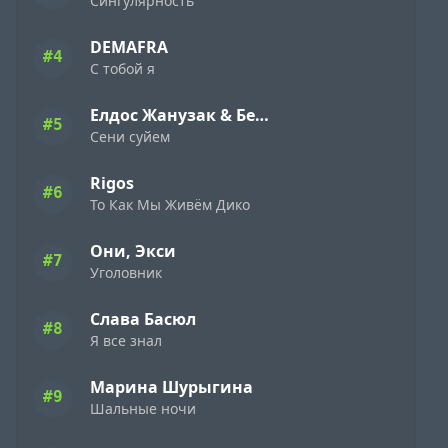
Сингулярность
DEMAFRA
#4
С тобой я
Елдос Жанузак & Бейбарыс Садык
#5
Сени суйем
Rigos
#6
То Как Мы Живём Дико
Они, Экси
#7
Уголовник
Слава Басюл
#8
Я все знал
Марина Шурыгина
#9
Шальные ночи