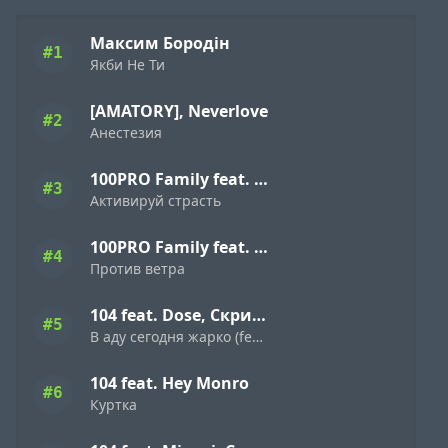
Максим Бородін
#1
Якби Не Ти
[AMATORY], Neverlove
#2
Анестезия
100PRO Family feat. Dave Bra, Indigo, Режик, Кима, Slavon, Denny Presston, Буян, ШЕFF, Simagon, MonoSoul
#3
Активируй страсть
100PRO Family feat. Dave Bra, Кипер, Popovi4, Буян, Indigo, Simagon, ШЕFF, MonoSoul
#4
Против ветра
104 feat. Dose, Скриптонит
#5
В аду сегодня жарко (feat. Dose & Скриптонит)
104 feat. Hey Monro
#6
Куртка