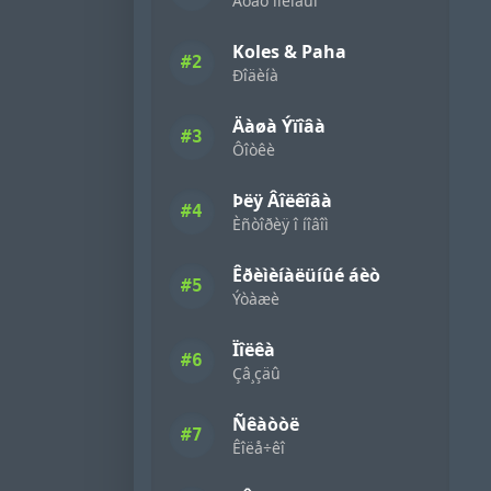
Áóäó ìîëîäûì
Koles & Paha
#2
Ðîäèíà
Äàøà Ýïîâà
#3
Ôîòêè
Þëÿ Âîëêîâà
#4
Èñòîðèÿ î íîâîì
Êðèìèíàëüíûé áèò
#5
Ýòàæè
Ïîëêà
#6
Çâ¸çäû
Ñêàòòë
#7
Êîëå÷êî