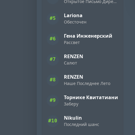
Открытое Письмо Директору Фирмы «Ямаха» ( 1989 )
Lariona
#5
Обесточен
Гена Инженерский
#6
Рассвет
RENZEN
#7
Салют
RENZEN
#8
Наше Последнее Лето
Торнике Квитатиани
#9
Заберу
Nikulin
#10
Последний шанс