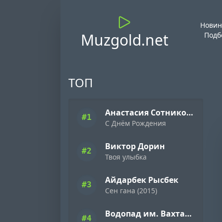
Новин
Muzgold.net
Подб
ТОП
Анастасия Сотникова
#1
С Днём Рождения
Виктор Дорин
#2
Твоя улыбка
Айдарбек Рысбек
#3
Сен гана (2015)
Водопад им. Вахтанга Кикабидзе
#4