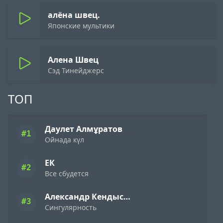
алёна швец.
Японские мультики
Алена Швец
Сэд Тинейджерс
ТОП
Даулет Алмұратов
#1
Ойнада күл
ЕК
#2
Все сбудется
Александр Кендысь & W.J.Rec
#3
Сингулярность