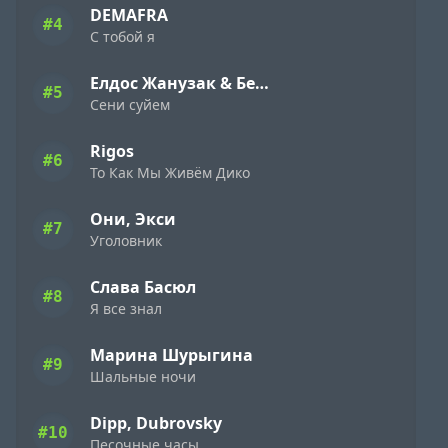
DEMAFRA
#4
С тобой я
Елдос Жанузак & Бейбарыс Садык
#5
Сени суйем
Rigos
#6
То Как Мы Живём Дико
Они, Экси
#7
Уголовник
Слава Басюл
#8
Я все знал
Марина Шурыгина
#9
Шальные ночи
Dipp, Dubrovsky
#10
Песочные часы