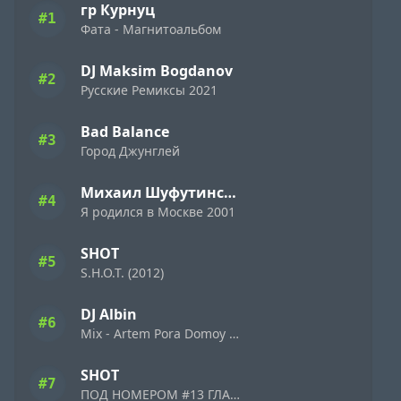
гр Курнуц
#1
Фата - Магнитоальбом
DJ Maksim Bogdanov
#2
Русские Ремиксы 2021
Bad Balance
#3
Город Джунглей
Михаил Шуфутинский
#4
Я родился в Москве 2001
SHOT
#5
S.H.O.T. (2012)
DJ Albin
#6
Mix - Artem Pora Domoy Remix
SHOT
#7
ПОД НОМЕРОМ #13 ГЛАВА II (2014)