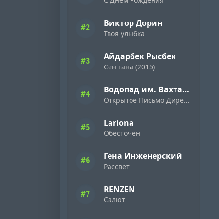
С Днём Рождения
Виктор Дорин
#2
Твоя улыбка
Айдарбек Рысбек
#3
Сен гана (2015)
Водопад им. Вахтанга Кикабидзе
#4
Открытое Письмо Директору Фирмы «Ямаха» ( 1989 )
Lariona
#5
Обесточен
Гена Инженерский
#6
Рассвет
RENZEN
#7
Салют