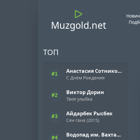
Новин
Muzgold.net
Подб
ТОП
Анастасия Сотникова
#1
С Днём Рождения
Виктор Дорин
#2
Твоя улыбка
Айдарбек Рысбек
#3
Сен гана (2015)
Водопад им. Вахтанга Кикабидзе
#4