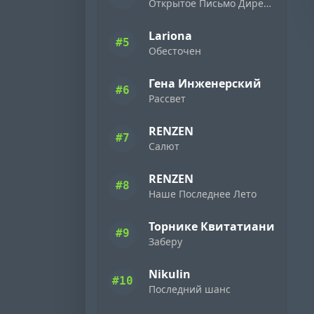
Открытое Письмо Директору Фирмы «Ямаха» ( 1989 )
Lariona
#5
Обесточен
Гена Инженерский
#6
Рассвет
RENZEN
#7
Салют
RENZEN
#8
Наше Последнее Лето
Торнике Квитатиани
#9
Заберу
Nikulin
#10
Последний шанс