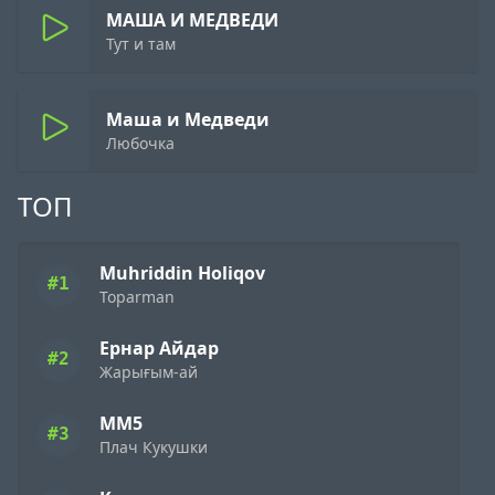
МАША И МЕДВЕДИ
Тут и там
Маша и Медведи
Любочка
ТОП
Muhriddin Holiqov
#1
Toparman
Ернар Айдар
#2
Жарығым-ай
ММ5
#3
Плач Кукушки