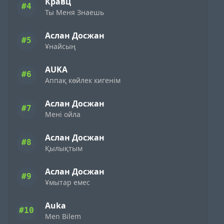
Кравц
#4
Ты Меня Знаешь
Аслан Досжан
#5
Ұнайсың
AUKA
#6
Аппақ көйлек кигенім
Аслан Досжан
#7
Мені ойла
Аслан Досжан
#8
Қылықтым
Аслан Досжан
#9
Ұмытар емес
Auka
#10
Men Bilem