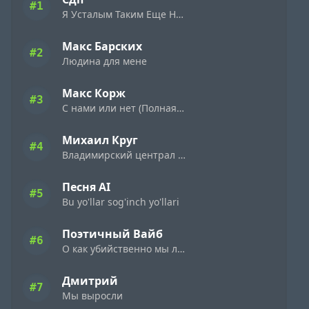
#1
Я Усталым Таким Еще Не Был (Remaster 2026)
Макс Барских
#2
Людина для мене
Макс Корж
#3
С нами или нет (Полная Версия)
Михаил Круг
#4
Владимирский централ (AI Cover 2026 English version)
Песня AI
#5
Bu yo'llar sog'inch yo'llari
Поэтичный Вайб
#6
О как убийственно мы любим
Дмитрий
#7
Мы выросли