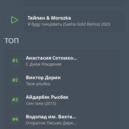
Тайпан & Morozka
Я буду танцевать (Sasha Gold Remix) 2023
ТОП
Анастасия Сотникова
#1
С Днём Рождения
Виктор Дорин
#2
Твоя улыбка
Айдарбек Рысбек
#3
Сен гана (2015)
Водопад им. Вахтанга Кикабидзе
#4
Открытое Письмо Директору Фирмы «Ямаха» ( 1989 )