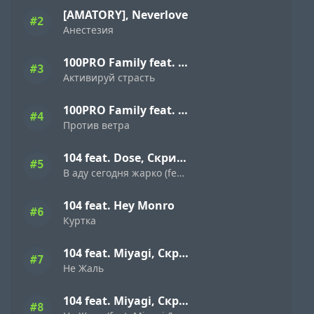
[AMATORY], Neverlove
#2
Анестезия
100PRO Family feat. Dave Bra, Indigo, Режик, Кима, Slavon, Denny Presston, Буян, ШЕFF, Simagon, MonoSoul
#3
Активируй страсть
100PRO Family feat. Dave Bra, Кипер, Popovi4, Буян, Indigo, Simagon, ШЕFF, MonoSoul
#4
Против ветра
104 feat. Dose, Скриптонит
#5
В аду сегодня жарко (feat. Dose & Скриптонит)
104 feat. Hey Monro
#6
Куртка
104 feat. Miyagi, Скриптонит
#7
Не Жаль
104 feat. Miyagi, Скриптонит
#8