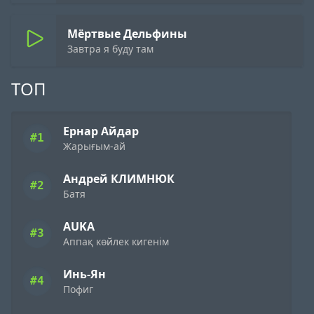
Мёртвые Дельфины
Завтра я буду там
ТОП
Ернар Айдар
#1
Жарығым-ай
Андрей КЛИМНЮК
#2
Батя
AUKA
#3
Аппақ көйлек кигенім
Инь-Ян
#4
Пофиг