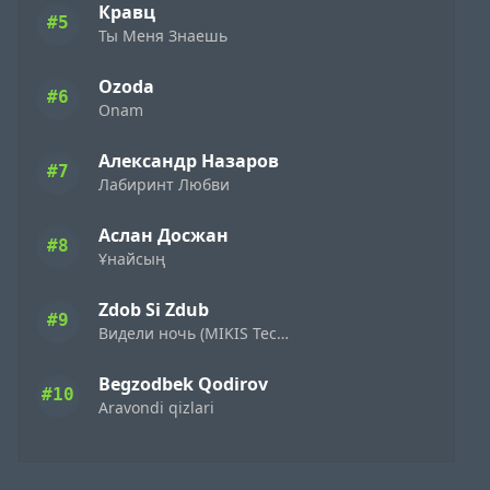
Кравц
#5
Ты Меня Знаешь
Ozoda
#6
Onam
Александр Назаров
#7
Лабиринт Любви
Аслан Досжан
#8
Ұнайсың
Zdob Si Zdub
#9
Видели ночь (MIKIS Techno Flip)
Begzodbek Qodirov
#10
Aravondi qizlari