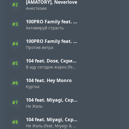
[AMATORY], Neverlove
#2
Анестезия
100PRO Family feat. Dave Bra, Indigo, Режик, Кима, Slavon, Denny Presston, Буян, ШЕFF, Simagon, MonoSoul
#3
Активируй страсть
100PRO Family feat. Dave Bra, Кипер, Popovi4, Буян, Indigo, Simagon, ШЕFF, MonoSoul
#4
Против ветра
104 feat. Dose, Скриптонит
#5
В аду сегодня жарко (feat. Dose & Скриптонит)
104 feat. Hey Monro
#6
Куртка
104 feat. Miyagi, Скриптонит
#7
Не Жаль
104 feat. Miyagi, Скриптонит
#8
Не Жаль (feat. Miyagi & Скриптонит)