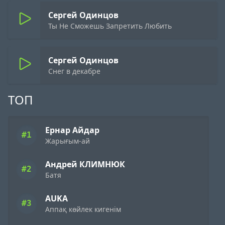
Сергей Одинцов
Ты Не Сможешь Запретить Любить
Сергей Одинцов
Снег в декабре
ТОП
Ернар Айдар
#1
Жарығым-ай
Андрей КЛИМНЮК
#2
Батя
AUKA
#3
Аппақ көйлек кигенім