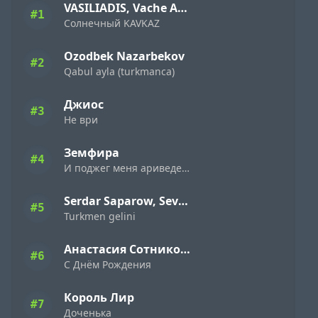
VASILIADIS, Vache Amaryan
#1
Солнечный KAVKAZ
Ozodbek Nazarbekov
#2
Qabul ayla (turkmanca)
Джиос
#3
Не ври
Земфира
#4
И поджег меня ариведерчи
Serdar Saparow, Sevap
#5
Turkmen gelini
Анастасия Сотникова
#6
С Днём Рождения
Король Лир
#7
Доченька