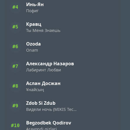
Инь-Ян
#4
Пофиг
Кравц
#5
Ты Меня Знаешь
Ozoda
#6
Onam
Александр Назаров
#7
Лабиринт Любви
Аслан Досжан
#8
Ұнайсың
Zdob Si Zdub
#9
Видели ночь (MIKIS Techno Flip)
Begzodbek Qodirov
#10
Aravondi qizlari