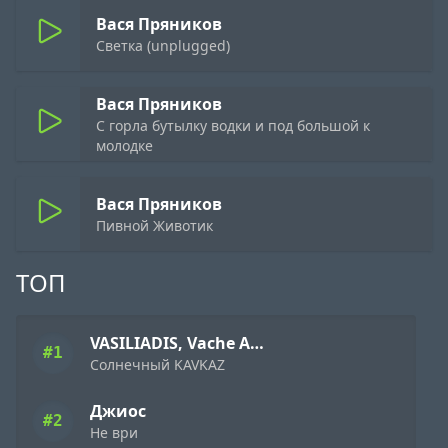
Вася Пряников
Светка (unplugged)
Вася Пряников
С горла бутылку водки и под большой к
молодке
Вася Пряников
Пивной Животик
ТОП
VASILIADIS, Vache Amaryan
#1
Солнечный KAVKAZ
Джиос
#2
Не ври