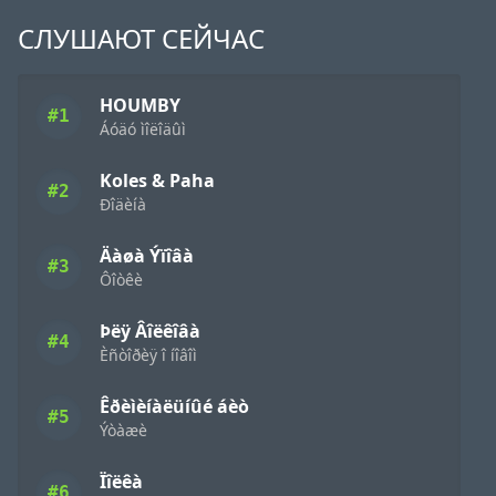
СЛУШАЮТ СЕЙЧАС
HOUMBY
#1
Áóäó ìîëîäûì
Koles & Paha
#2
Ðîäèíà
Äàøà Ýïîâà
#3
Ôîòêè
Þëÿ Âîëêîâà
#4
Èñòîðèÿ î íîâîì
Êðèìèíàëüíûé áèò
#5
Ýòàæè
Ïîëêà
#6