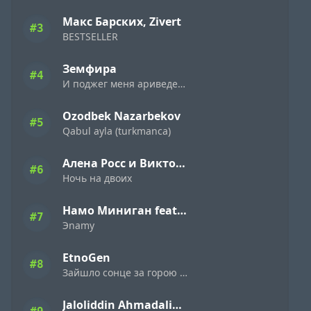
Макс Барских, Zivert
#3
BESTSELLER
Земфира
#4
И поджег меня ариведерчи
Ozodbek Nazarbekov
#5
Qabul ayla (turkmanca)
Алена Росс и Виктор Могилатов
#6
Ночь на двоих
Намо Миниган feat. Miyagi & Эндшпиль
#7
Эnamy
EtnoGen
#8
Зайшло сонце за горою темна ніч настала
Jaloliddin Ahmadaliyev