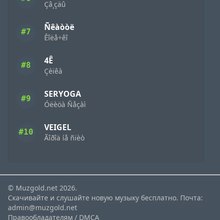
Çâ¸çäû
Ñêàòòë
#7
Êîëå÷êî
4Ê
#8
Çèïêà
SERYOGA
#9
Óëèöà Ñåçàì
VEIGEL
#10
Ãîðîä íå ñïèò
© Muzgold.net 2026.
Скачивайте и слушайте новую музыку бесплатно. Почта:
admin@muzgold.net
Правообладателям / DMCA