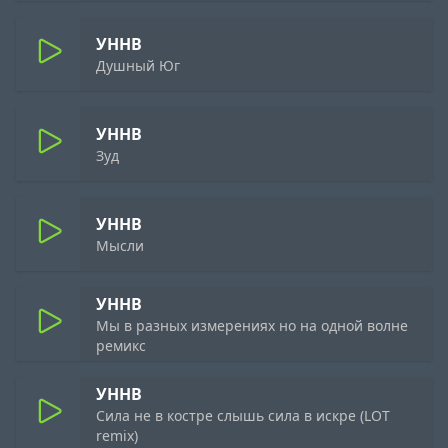
УННВ
Душный Юг
УННВ
Зуд
УННВ
Мысли
УННВ
Мы в разных измерениях но на одной волне
ремикс
УННВ
Сила не в костре слышь сила в искре (LOT
remix)