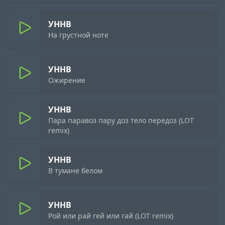
УННВ
На грустной ноте
УННВ
Ожирение
УННВ
Пара паравоз пару доз тело передоз (LOT
remix)
УННВ
В тумане белом
УННВ
Рой или рай гей или гай (LOT remix)