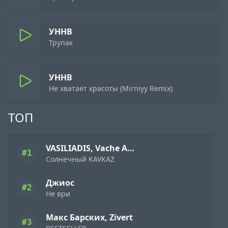
УННВ
Трупак
УННВ
Не хватает красоты (Mirniyy Remix)
ТОП
VASILIADIS, Vache Amaryan
#1
Солнечный KAVKAZ
Джиос
#2
Не ври
Макс Барских, Zivert
#3