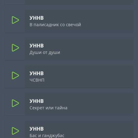
УННВ
В палисадник со свечой
УННВ
Души от души
УННВ
ЧСВНП
УННВ
Секрет или тайна
УННВ
Бас и ганджубас