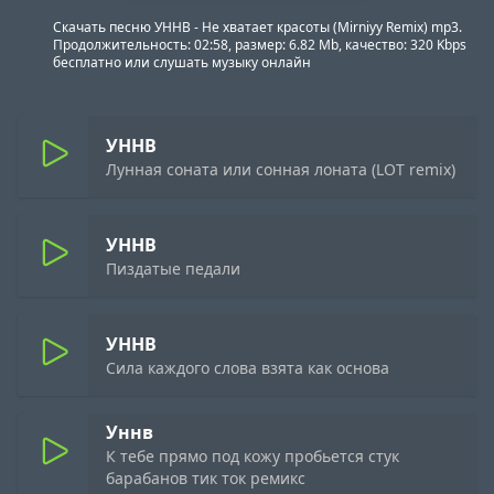
Скачать песню УННВ - Не хватает красоты (Mirniyy Remix) mp3.
Продолжительность: 02:58, размер: 6.82 Mb, качество: 320 Kbps
бесплатно или слушать музыку онлайн
УННВ
Лунная соната или сонная лоната (LOT remix)
УННВ
Пиздатые педали
УННВ
Сила каждого слова взята как основа
Уннв
К тебе прямо под кожу пробьется стук
барабанов тик ток ремикс