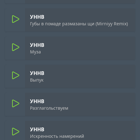
УННВ
Губы в помаде размазаны щи (Mirniyy Remix)
УННВ
Муза
УННВ
Выпук
УННВ
Разглагольствуем
УННВ
Искренность намерений