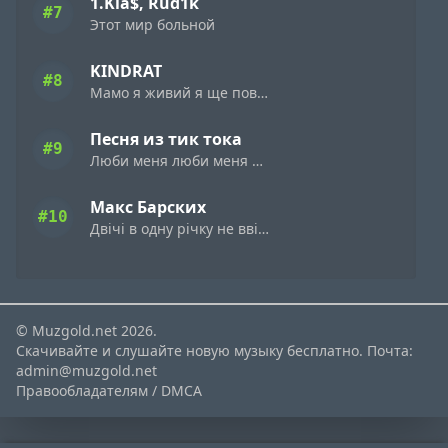
1.Kla$, Rud1k
#7
Этот мир больной
KINDRAT
#8
Мамо я живий я ще повернусь
Песня из тик тока
#9
Люби меня люби меня а speed up remix
Макс Барских
#10
Двічі в одну річку не ввійдеш
© Muzgold.net 2026.
Скачивайте и слушайте новую музыку бесплатно. Почта:
admin@muzgold.net
Правообладателям / DMCA