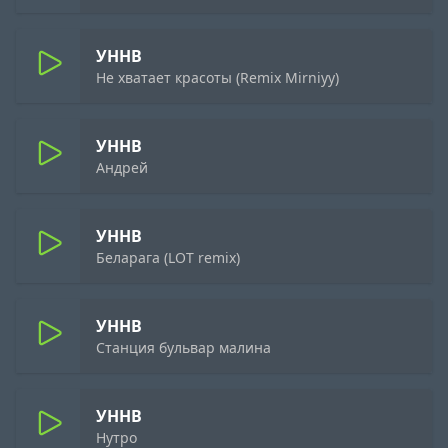
УННВ
Не хватает красоты (Remix Mirniyy)
УННВ
Андрей
УННВ
Беларага (LOT remix)
УННВ
Станция бульвар малина
УННВ
Нутро