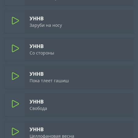
УННВ
Заруби на носу
УННВ
Со стороны
УННВ
Пока тлеет гашиш
УННВ
Свобода
УННВ
Целлофановая весна