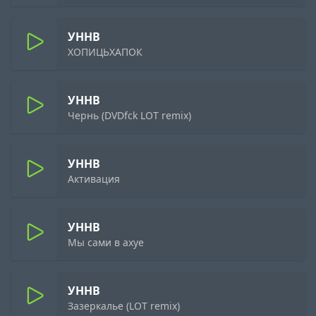
УННВ
ХОПИЦЬХАПОК
УННВ
Чернь (DVDfck LOT remix)
УННВ
Активация
УННВ
Мы сами в ахуе
УННВ
Зазеркалье (LOT remix)