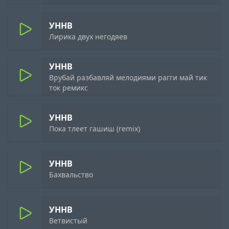
УННВ
Лирика двух негодяев
УННВ
Врубай разбавляй мелодиями рагги май тик
ток ремикс
УННВ
Пока тлеет гашиш (remix)
УННВ
Бахвальство
УННВ
Ветвистый