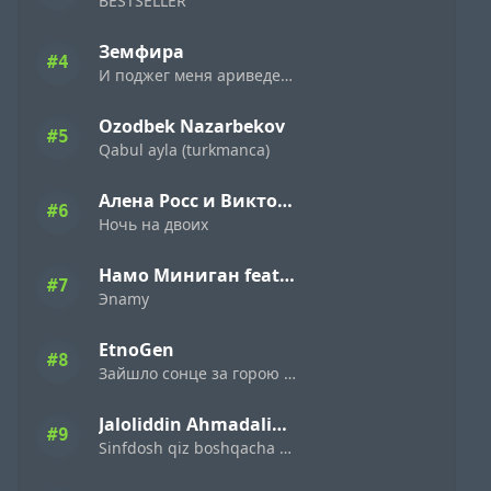
BESTSELLER
Земфира
#4
И поджег меня ариведерчи
Ozodbek Nazarbekov
#5
Qabul ayla (turkmanca)
Алена Росс и Виктор Могилатов
#6
Ночь на двоих
Намо Миниган feat. Miyagi & Эндшпиль
#7
Эnamy
EtnoGen
#8
Зайшло сонце за горою темна ніч настала
Jaloliddin Ahmadaliyev
#9
Sinfdosh qiz boshqacha eding