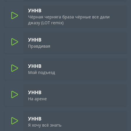
УННВ
Чёрная черняга браза чёрные все дали
джазу (LOT remix)
УННВ
Правдивая
УННВ
Мой подъезд
УННВ
На арене
УННВ
Я хочу всё знать