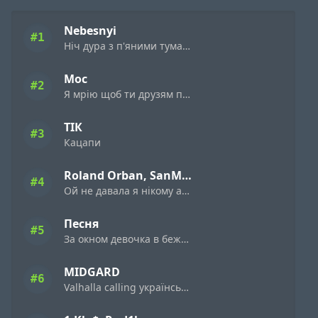
Nebesnyi
#1
Ніч дура з п'яними туманами
Мос
#2
Я мрію щоб ти друзям пісню цю поставила
ТІК
#3
Кацапи
Roland Orban, SanMia
#4
Ой не давала я нiкому а дала я нiмому
Песня
#5
За окном девочка в бежевом платьице
MIDGARD
#6
Valhalla calling українська версія