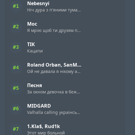
Nebesnyi
#1
Ніч дура з п'яними туманами
Мос
#2
Я мрію щоб ти друзям пісню цю поставила
ТІК
#3
Кацапи
Roland Orban, SanMia
#4
Ой не давала я нiкому а дала я нiмому
Песня
#5
За окном девочка в бежевом платьице
MIDGARD
#6
Valhalla calling українська версія
1.Kla$, Rud1k
#7
Этот мир больной