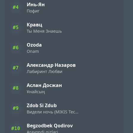
Инь-Ян
#4
Пофиг
Кравц
#5
Ты Меня Знаешь
Ozoda
#6
Onam
Александр Назаров
#7
Лабиринт Любви
Аслан Досжан
#8
Ұнайсың
Zdob Si Zdub
#9
Видели ночь (MIKIS Techno Flip)
Begzodbek Qodirov
#10
Aravondi qizlari