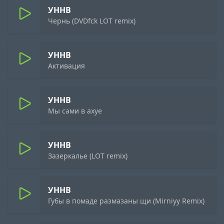
УННВ
Чернь (DVDfck LOT remix)
УННВ
Активация
УННВ
Мы сами в ахуе
УННВ
Зазеркалье (LOT remix)
УННВ
Губы в помаде размазаны щи (Mirniyy Remix)