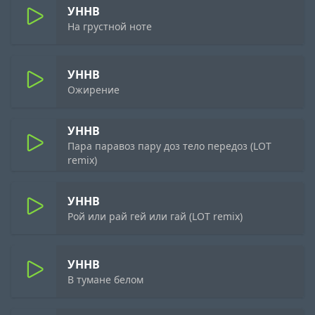
УННВ
На грустной ноте
УННВ
Ожирение
УННВ
Пара паравоз пару доз тело передоз (LOT
remix)
УННВ
Рой или рай гей или гай (LOT remix)
УННВ
В тумане белом