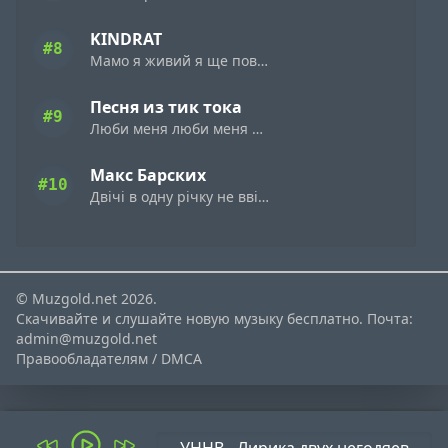
KINDRAT
#8
Мамо я живий я ще повернусь
Песня из тик тока
#9
Люби меня люби меня а speed up remix
Макс Барских
#10
Двічі в одну річку не ввійдеш
© Muzgold.net 2026.
Скачивайте и слушайте новую музыку бесплатно. Почта:
admin@muzgold.net
Правообладателям / DMCA