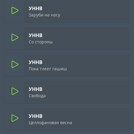
УННВ
Заруби на носу
УННВ
Со стороны
УННВ
Пока тлеет гашиш
УННВ
Свобода
УННВ
Целлофановая весна