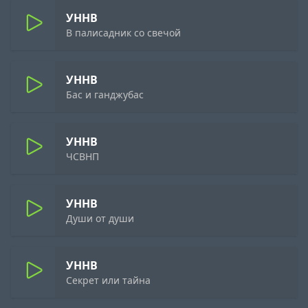
УННВ
В палисадник со свечой
УННВ
Бас и ганджубас
УННВ
ЧСВНП
УННВ
Души от души
УННВ
Секрет или тайна