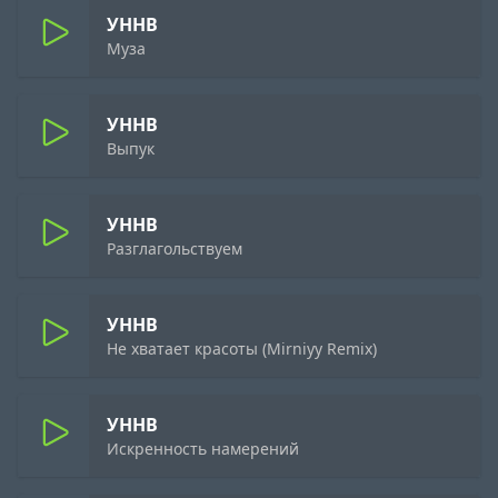
УННВ
Муза
УННВ
Выпук
УННВ
Разглагольствуем
УННВ
Не хватает красоты (Mirniyy Remix)
УННВ
Искренность намерений