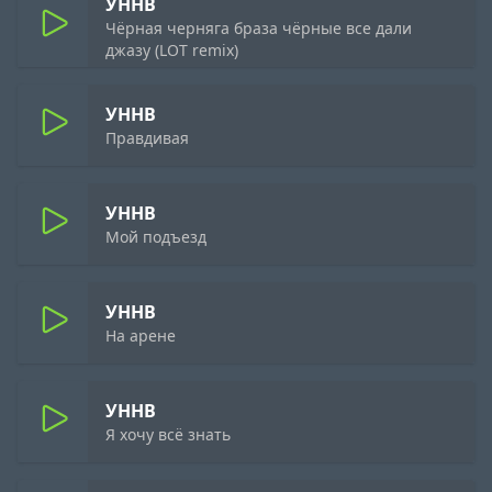
УННВ
Чёрная черняга браза чёрные все дали
джазу (LOT remix)
УННВ
Правдивая
УННВ
Мой подъезд
УННВ
На арене
УННВ
Я хочу всё знать