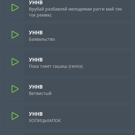
УННВ
Врубай разбавляй мелодиями рагги май тик
ток ремикс
УННВ
Бахвальство
УННВ
Пока тлеет гашиш (remix)
УННВ
Ветвистый
УННВ
ХОПИЦЬХАПОК