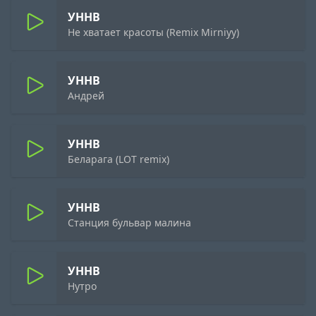
УННВ
Не хватает красоты (Remix Mirniyy)
УННВ
Андрей
УННВ
Беларага (LOT remix)
УННВ
Станция бульвар малина
УННВ
Нутро