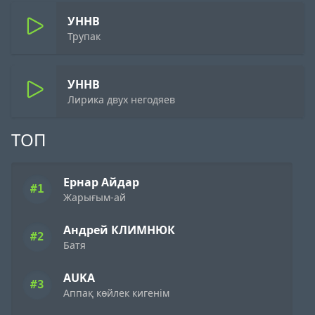
УННВ
Трупак
УННВ
Лирика двух негодяев
ТОП
Ернар Айдар
#1
Жарығым-ай
Андрей КЛИМНЮК
#2
Батя
AUKA
#3
Аппақ көйлек кигенім