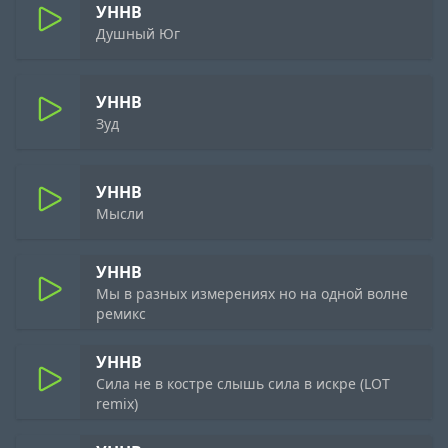
УННВ
Душный Юг
УННВ
Зуд
УННВ
Мысли
УННВ
Мы в разных измерениях но на одной волне
ремикс
УННВ
Сила не в костре слышь сила в искре (LOT
remix)