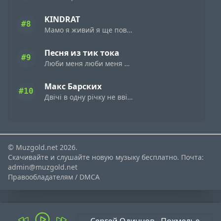
KINDRAT
#8
Мамо я живий я ще повернусь
Песня из тик тока
#9
Люби меня люби меня а speed up remix
Макс Барских
#10
Двічі в одну річку не ввійдеш
© Muzgold.net 2026.
Скачивайте и слушайте новую музыку бесплатно. Почта:
admin@muzgold.net
Правообладателям / DMCA