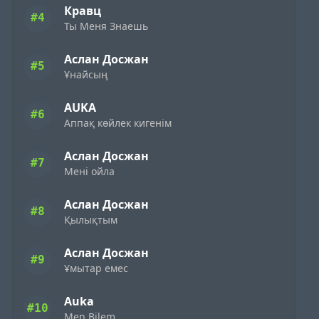
Кравц
#4
Ты Меня Знаешь
Аслан Досжан
#5
Ұнайсың
AUKA
#6
Аппақ көйлек кигенім
Аслан Досжан
#7
Мені ойла
Аслан Досжан
#8
Қылықтым
Аслан Досжан
#9
Ұмытар емес
Auka
#10
Men Bilem