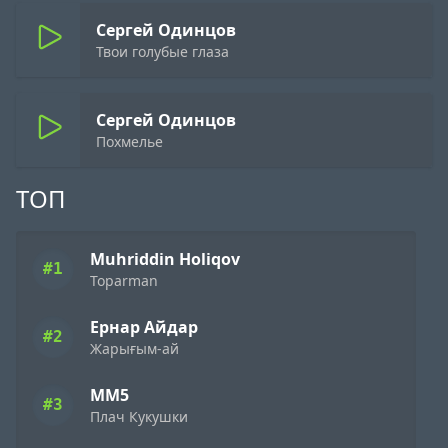
Сергей Одинцов
Твои голубые глаза
Сергей Одинцов
Похмелье
ТОП
Muhriddin Holiqov
#1
Toparman
Ернар Айдар
#2
Жарығым-ай
ММ5
#3
Плач Кукушки