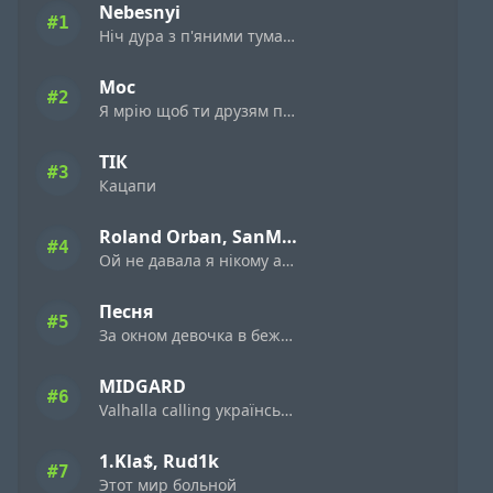
Nebesnyi
#1
Ніч дура з п'яними туманами
Мос
#2
Я мрію щоб ти друзям пісню цю поставила
ТІК
#3
Кацапи
Roland Orban, SanMia
#4
Ой не давала я нiкому а дала я нiмому
Песня
#5
За окном девочка в бежевом платьице
MIDGARD
#6
Valhalla calling українська версія
1.Kla$, Rud1k
#7
Этот мир больной