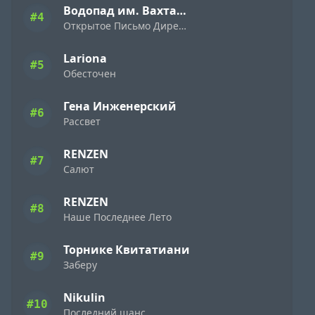
Водопад им. Вахтанга Кикабидзе
#4
Открытое Письмо Директору Фирмы «Ямаха» ( 1989 )
Lariona
#5
Обесточен
Гена Инженерский
#6
Рассвет
RENZEN
#7
Салют
RENZEN
#8
Наше Последнее Лето
Торнике Квитатиани
#9
Заберу
Nikulin
#10
Последний шанс