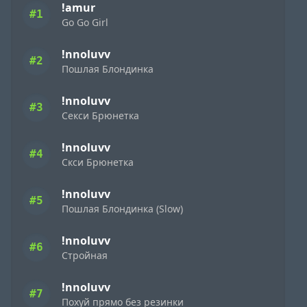
!amur
#1
Go Go Girl
!nnoluvv
#2
Пошлая Блондинка
!nnoluvv
#3
Секси Брюнетка
!nnoluvv
#4
Скси Брюнетка
!nnoluvv
#5
Пошлая Блондинка (Slow)
!nnoluvv
#6
Стройная
!nnoluvv
#7
Похуй прямо без резинки