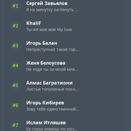
Сергей Завьялов
#1
Я на минутку заглянуть к тебе решил
KhaliF
#2
Ты же моя моя My love
Игорь Балан
#3
Непреступная такая горделивая
Женя Белоусова
#4
Не ходи ты за мной мне цветы не дари
Алмас Багратиони
#5
Листья тополиные песни лебединые
Игорь Кибирев
#6
Зову тебя единственной зову
Ислам Итляшев
#7
Ее глаза алмазы по ночному городу