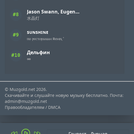
Jason Swann, Eugene Demuckiy feat. Xiaoqian
#8
水晶灯
sᴜɴsʜɪɴᴇ
#9
ⲡⲟ ⲣⲉⲥⲧⲟⲣⲁⲏⲁⲙ ʀⲉⲙⲓⲭ ‘
Дельфин
#10
∞
© Muzgold.net 2026.
Скачивайте и слушайте новую музыку бесплатно. Почта:
admin@muzgold.net
Правообладателям / DMCA