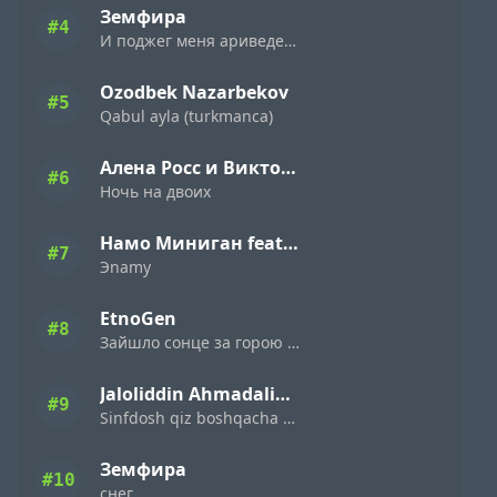
Земфира
#4
И поджег меня ариведерчи
Ozodbek Nazarbekov
#5
Qabul ayla (turkmanca)
Алена Росс и Виктор Могилатов
#6
Ночь на двоих
Намо Миниган feat. Miyagi & Эндшпиль
#7
Эnamy
EtnoGen
#8
Зайшло сонце за горою темна ніч настала
Jaloliddin Ahmadaliyev
#9
Sinfdosh qiz boshqacha eding
Земфира
#10
снег