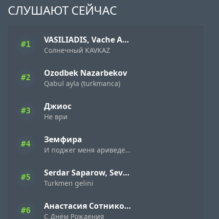
СЛУШАЮТ СЕЙЧАС
VASILIADIS, Vache Amaryan
#1
Солнечный KAVKAZ
Ozodbek Nazarbekov
#2
Qabul ayla (turkmanca)
Джиос
#3
Не ври
Земфира
#4
И поджег меня ариведерчи
Serdar Saparow, Sevap
#5
Turkmen gelini
Анастасия Сотникова
#6
С Днём Рождения