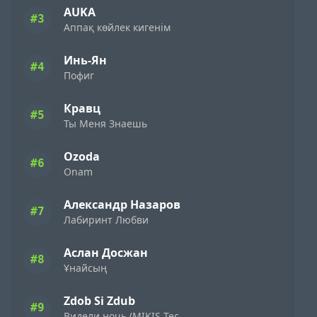
AUKA
#3
Аппақ көйлек кигенім
Инь-Ян
#4
Пофиг
Кравц
#5
Ты Меня Знаешь
Ozoda
#6
Onam
Александр Назаров
#7
Лабиринт Любви
Аслан Досжан
#8
Ұнайсың
Zdob Si Zdub
#9
Видели ночь (MIKIS Techno Flip)