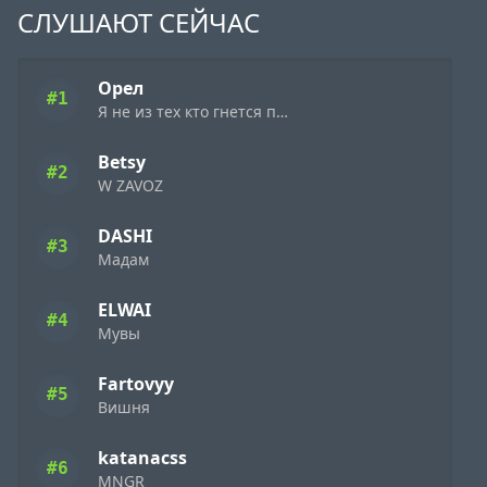
СЛУШАЮТ СЕЙЧАС
Орел
#1
Я не из тех кто гнется перед кем то
Betsy
#2
W ZAVOZ
DASHI
#3
Мадам
ELWAI
#4
Мувы
Fartovyy
#5
Вишня
katanacss
#6
MNGR