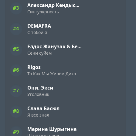
Александр Кендысь & W.J.Rec
#3
Сингулярность
DEMAFRA
#4
С тобой я
Елдос Жанузак & Бейбарыс Садык
#5
Сени суйем
Rigos
#6
То Как Мы Живём Дико
Они, Экси
#7
Уголовник
Слава Басюл
#8
Я все знал
Марина Шурыгина
#9
Шальные ночи