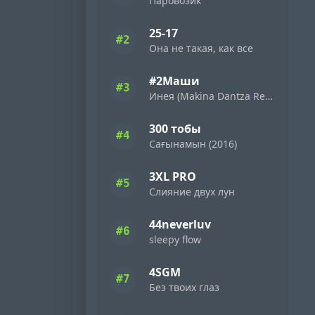
Паровозик
25-17
#2
Она не такая, как все
#2Маши
#3
Инея (Makina Dantza Remix)
300 тобы
#4
Сағынамын (2016)
3XL PRO
#5
Слияние двух лун
44neverluv
#6
sleepy flow
4SGM
#7
Без твоих глаз