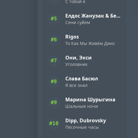
С тобой я
Елдос Жанузак & Бейбарыс Садык
#5
Сени суйем
Rigos
#6
То Как Мы Живём Дико
Они, Экси
#7
Уголовник
Слава Басюл
#8
Я все знал
Марина Шурыгина
#9
Шальные ночи
Dipp, Dubrovsky
#10
Песочные часы