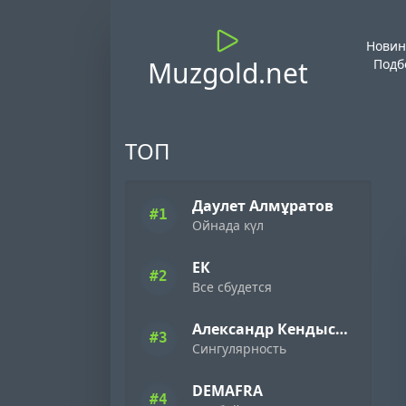
Новин
Muzgold.net
Подб
ТОП
Даулет Алмұратов
#1
Ойнада күл
ЕК
#2
Все сбудется
Александр Кендысь & W.J.Rec
#3
Сингулярность
DEMAFRA
#4