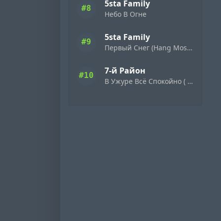
5sta Family
#8
Небо В Огне
5sta Family
#9
Первый Снег (Hang Mos & Kolya Dark Radio Edit)
7-й Район
#10
В Ужуре Всё Спокойно ( 1992 )