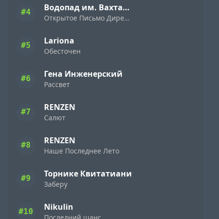
Водопад им. Вахтанга Кикабидзе
#4
Открытое Письмо Директору Фирмы «Ямаха» ( 1989 )
Lariona
#5
Обесточен
Гена Инженерский
#6
Рассвет
RENZEN
#7
Салют
RENZEN
#8
Наше Последнее Лето
Торнике Квитатиани
#9
Заберу
Nikulin
#10
Последний шанс