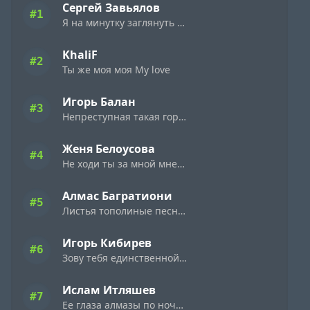
Сергей Завьялов
#1
Я на минутку заглянуть к тебе решил
KhaliF
#2
Ты же моя моя My love
Игорь Балан
#3
Непреступная такая горделивая
Женя Белоусова
#4
Не ходи ты за мной мне цветы не дари
Алмас Багратиони
#5
Листья тополиные песни лебединые
Игорь Кибирев
#6
Зову тебя единственной зову
Ислам Итляшев
#7
Ее глаза алмазы по ночному городу