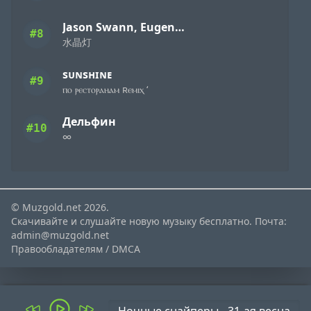
Jason Swann, Eugene Demuckiy feat. Xiaoqian
#8
水晶灯
sᴜɴsʜɪɴᴇ
#9
ⲡⲟ ⲣⲉⲥⲧⲟⲣⲁⲏⲁⲙ ʀⲉⲙⲓⲭ ‘
Дельфин
#10
∞
© Muzgold.net 2026.
Скачивайте и слушайте новую музыку бесплатно. Почта:
admin@muzgold.net
Правообладателям / DMCA